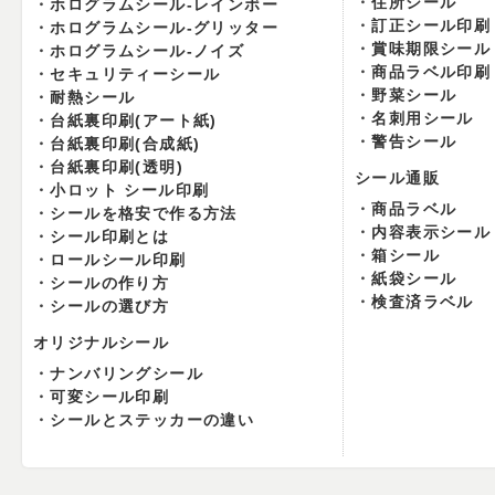
住所シール
ホログラムシール-レインボー
訂正シール印刷
ホログラムシール-グリッター
賞味期限シール
ホログラムシール-ノイズ
商品ラベル印刷
セキュリティーシール
野菜シール
耐熱シール
名刺用シール
台紙裏印刷(アート紙)
警告シール
台紙裏印刷(合成紙)
台紙裏印刷(透明)
シール通販
小ロット シール印刷
商品ラベル
シールを格安で作る方法
内容表示シール
シール印刷とは
箱シール
ロールシール印刷
紙袋シール
シールの作り方
検査済ラベル
シールの選び方
オリジナルシール
ナンバリングシール
可変シール印刷
シールとステッカーの違い