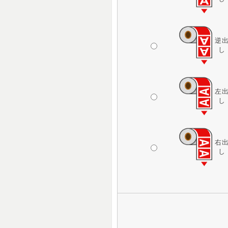
逆
し
左
し
右
し