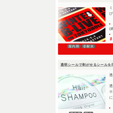
(
屋内用
非耐水
透明シールで剥がせるシールを