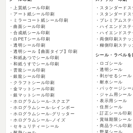
上質紙シール印刷
スタンダードス
アート紙シール印刷
スタンダードス
ミラーコート紙シール印刷
プレミアムステ
曲面シール印刷
ハイエンドステ
合成紙シール印刷
ハイエンドステ
白PETシール印刷
両側印刷ステッ
透明シール印刷
糊側印刷ステッ
透明シール【曲面タイプ】印刷
シール・ラベルを
和紙あつでシール印刷
ロゴシール
和紙うすでシール印刷
透明シール
雲龍シール印刷
剥がせるシール
銀龍シール印刷
耐水シール
クラフトシール印刷
パッケージシー
金マットシール印刷
ジャム用シール
銀マットシール印刷
表示用シール
ホログラムシール-スクエア
住所シール
ホログラムシール-レインボー
訂正シール印刷
ホログラムシール-グリッター
賞味期限シール
ホログラムシール-ノイズ
商品ラベル印刷
セキュリティーシール
野菜シール
耐熱シール