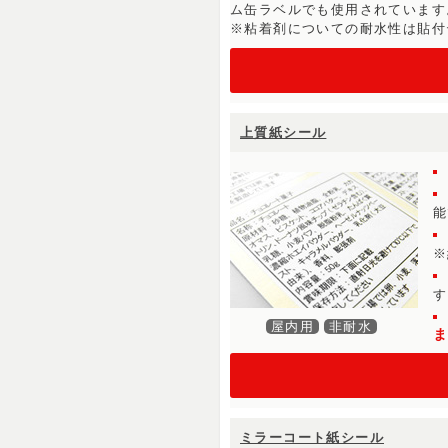
ム缶ラベルでも使用されています
※粘着剤についての耐水性は貼付
上質紙シール
能
※
す
屋内用
非耐水
ミラーコート紙シール