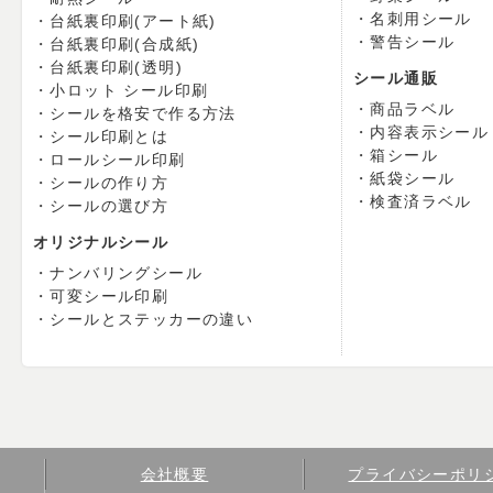
名刺用シール
台紙裏印刷(アート紙)
警告シール
台紙裏印刷(合成紙)
台紙裏印刷(透明)
シール通販
小ロット シール印刷
商品ラベル
シールを格安で作る方法
内容表示シール
シール印刷とは
箱シール
ロールシール印刷
紙袋シール
シールの作り方
検査済ラベル
シールの選び方
オリジナルシール
ナンバリングシール
可変シール印刷
シールとステッカーの違い
会社概要
プライバシーポリ