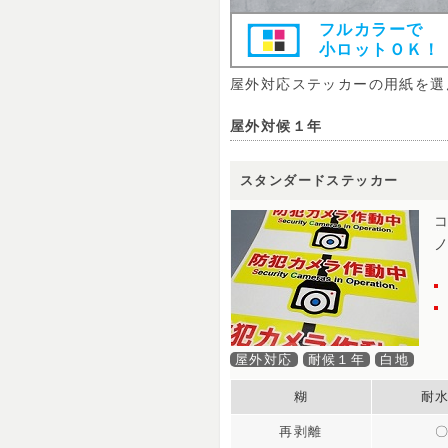
フルカラーで
小ロットＯＫ！
屋外対応ステッカーの用紙を選
屋外対候１年
スタンダードステッカー
屋外対応
耐候１年
白地
糊
耐
再剥離