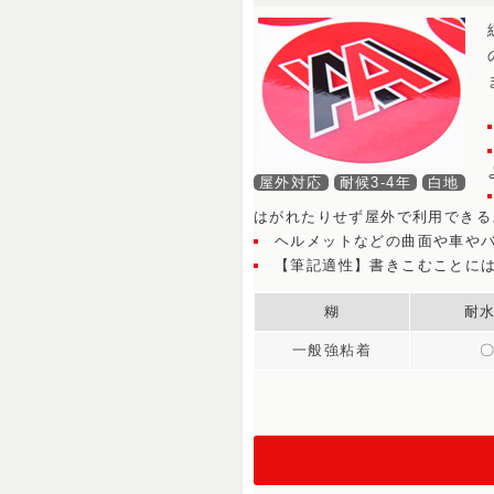
屋外対応
耐候3-4年
白地
はがれたりせず屋外で利用できる
ヘルメットなどの曲面や車や
【筆記適性】書きこむことに
糊
耐
一般強粘着