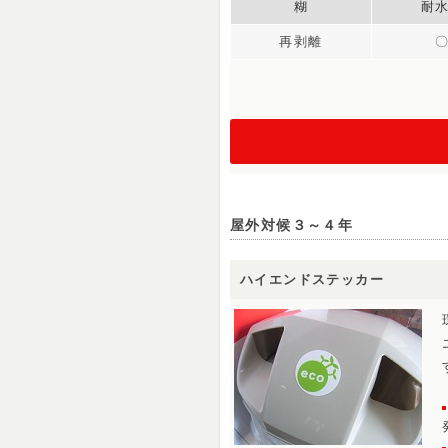
糊
耐
再剥離
屋外対候３～４年
ハイエンドステッカー