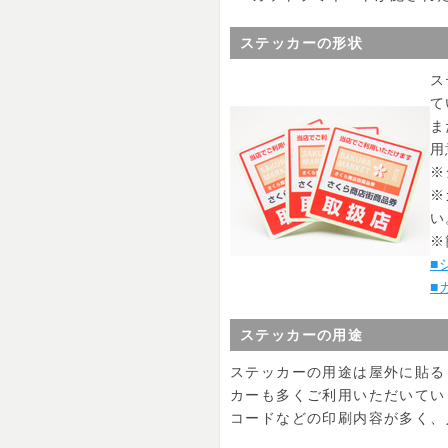
ステッカーの形状
ス
て
ま
用
※
※
い
※
■
■
ステッカーの用途
ステッカーの用途は屋外に貼る
カーも多くご利用いただいてい
コードなどの印刷内容が多く、