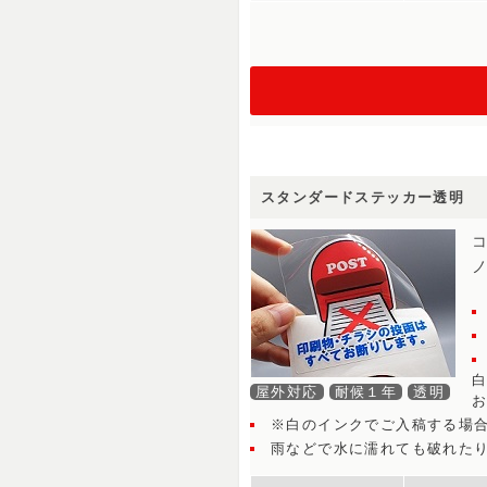
スタンダードステッカー透明
屋外対応
耐候１年
透明
※白のインクでご入稿する場
雨などで水に濡れても破れた