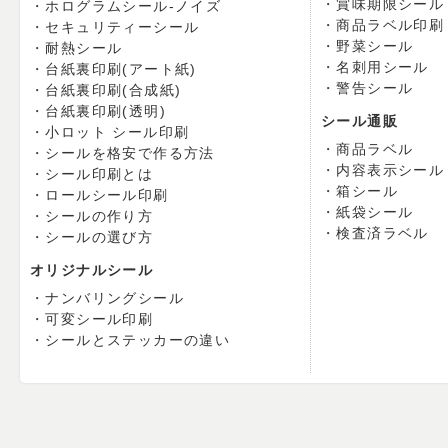
賞味期限シール
ホログラムシール-ノイズ
商品ラベル印刷
セキュリティーシール
野菜シール
耐熱シール
名刺用シール
台紙裏印刷(アート紙)
警告シール
台紙裏印刷(合成紙)
台紙裏印刷(透明)
シール通販
小ロット シール印刷
商品ラベル
シールを格安で作る方法
内容表示シール
シール印刷とは
箱シール
ロールシール印刷
紙袋シール
シールの作り方
検査済ラベル
シールの選び方
オリジナルシール
ナンバリングシール
可変シール印刷
シールとステッカーの違い