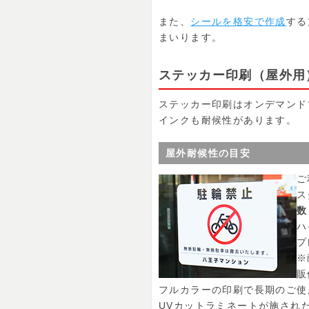
また、
シールを格安で作成
する
まいります。
ステッカー印刷（屋外用
ステッカー印刷はオンデマンド
インクも耐候性があります。
屋外耐候性の目安
ご
ス
数
ハ
プ
※
販
フルカラーの印刷で長期のご使
UVカットラミネートが施され