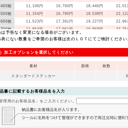
1400枚
11,106円
16,700円
18,446円
22,0
1500枚
11,154円
16,780円
18,538円
22,1
1600枚
11,523円
17,391円
19,227円
22,9
1700枚
11,864円
17,961円
19,868円
23,7
格は予告なく変更になる場合がございます。
1800枚
12,183円
18,491円
20,463円
24,4
格表にない数量をご希望のお客様は次のＬＯＴにてご検討ください
1900枚
12,475円
18,981円
21,014円
25,1
）加工オプションを選択してください
2000枚
12,745円
19,429円
21,518円
25,7
2500枚
14,947円
23,098円
25,645円
30,8
素材
面積
枚数
3000枚
17,391円
27,173円
30,229円
36,4
3500枚
18,981円
29,822円
33,211円
40,1
スタンダードステッカー
4000枚
21,304円
33,693円
37,566円
45,4
4500枚
23,627円
37,566円
41,920円
50,8
品書に記載するお客様品名を入力
5000枚
25,950円
41,438円
46,276円
56,1
管理用のお客様品名」をご入力ください。
5500枚
26,927円
43,068円
48,109円
58,4
6000枚
29,128円
46,736円
52,237円
63,4
6500枚
30,534円
49,078円
54,872円
66,6