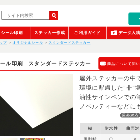
シール印刷
ステッカー作成
ご利用ガイド
データ入
ップ
オリジナルシール
スタンダードステッカー
シール印刷 スタンダードステッカー
商品について問
屋外ステッカーの中
環境に配慮した"非"
油性サインペンでの
ノベルティーなどに
屋外対応
糊
耐水性
曲面対
再剥離
〇
×