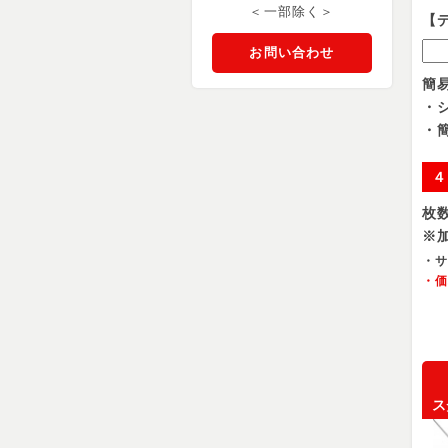
＜一部除く＞
【
お問い合わせ
簡
・
・
４
枚
※
・サ
・
ス