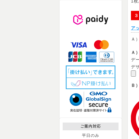
1
３
ア
Ａ
Ａ
デー
デ
Ｂ
デ
ご案内対応
平日のみ