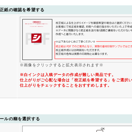
7000枚
30,964円
49,793円
55,675円
67,6
7500枚
31,146円
50,098円
56,018円
68,1
正紙の確認を希望する
8000枚
32,063円
51,626円
57,740円
70,2
8500枚
32,338円
52,084円
58,254円
70,8
9000枚
32,430円
52,237円
58,425円
71,0
9500枚
32,919円
53,052円
59,343円
72,1
0000枚
33,287円
53,664円
60,031円
73,0
5000枚
46,736円
76,079円
85,249円
103,9
※画像をクリックすると拡大表示されます※
0000枚
61,408円
100,532円
112,759円
137,6
5000枚
76,079円
124,985円
140,268円
171,4
※白インクは入稿データの作成が難しい商品です。
仕上がりがご心配な場合は「校正紙を希望する」をご選択
0000枚
90,750円
149,438円
167,778円
205,1
仕上がりをチェックすることをおすすめします。
5000枚
105,422円
173,891円
195,287円
238,9
0000枚
120,095円
198,344円
222,797円
272,6
ールの糊を選択する