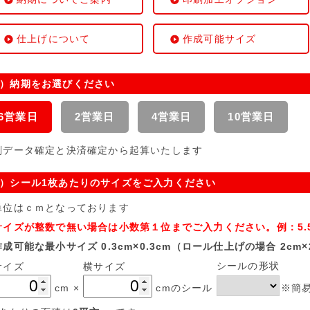
仕上げについて
作成可能サイズ
）納期をお選びください
6営業日
2営業日
4営業日
10営業日
刷データ確定と決済確定から起算いたします
）シール1枚あたりのサイズをご入力ください
位はｃｍとなっております
イズが整数で無い場合は小数第１位までご入力ください。例：5.5
可能な最小サイズ 0.3cm×0.3cm（ロール仕上げの場合 2cm×
シールの形状
サイズ
横サイズ
cm
×
cmのシール
※簡易