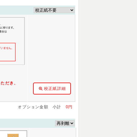
78円
93,097円
125,107円
00円
93,684円
125,902円
10円
96,619円
129,875円
42円
97,500円
131,067円
54円
97,793円
131,464円
78円
99,359円
133,584円
22円
100,532円
135,174円
54円
143,569円
193,454円
99円
190,518円
257,032円
46円
237,468円
320,609円
いただき、
91円
284,417円
384,186円
校正紙詳細
35円
331,368円
447,764円
80円
378,318円
511,343円
オプション金額 小計
0円