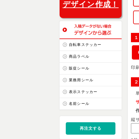
デザイン作成！
１
自転車ステッカー
商品ラベル
印
販促シール
業務用シール
２
表示ステッカー
単
サ
名前シール
作成
縦
再注文する