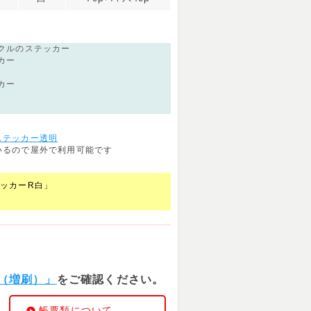
ークルのステッカー
カー
カー
ステッカー透明
いるので屋外で利用可能です
テッカーR白」
（増刷）」
をご確認ください。
帳票類について