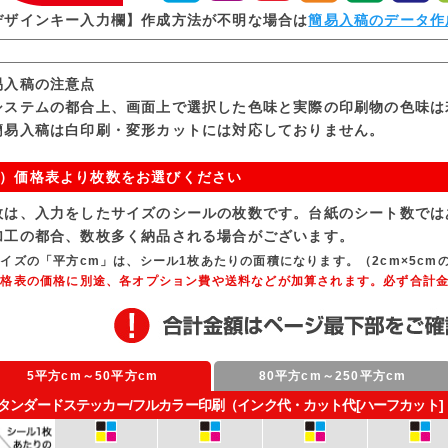
デザインキー入力欄】作成方法が不明な場合は
簡易入稿のデータ作
易入稿の注意点
システムの都合上、画面上で選択した色味と実際の印刷物の色味は
簡易入稿は白印刷・変形カットには対応しておりません。
）価格表より枚数をお選びください
数は、入力をしたサイズのシールの枚数です。台紙のシート数では
加工の都合、数枚多く納品される場合がございます。
イズの「平方cm」は、シール1枚あたりの面積になります。（2cm×5cmの
価格表の価格に別途、各オプション費や送料などが加算されます。必ず合計
5平方cm～50平方cm
80平方cm～250平方cm
タンダードステッカー/フルカラー印刷（インク代・カット代[ハーフカット