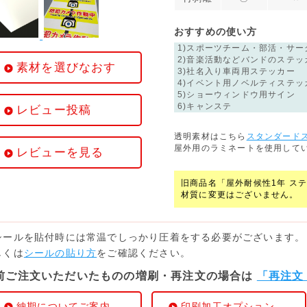
おすすめの使い方
1)スポーツチーム・部活・サ
2)音楽活動などバンドのステッ
素材を選びなおす
3)社名入り車両用ステッカー
4)イベント用ノベルティステッ
5)ショーウィンドウ用サイン
6)キャンステ
レビュー投稿
透明素材はこちら
スタンダード
屋外用のラミネートを使用して
レビューを見る
旧商品名「屋外耐候性1年 ス
材質に変更はございません。
シールを貼付時には常温でしっかり圧着をする必要がございます。
しくは
シールの貼り方
をご確認ください。
前ご注文いただいたものの増刷・再注文の場合は
「再注文
納期についてご案内
印刷加工オプション