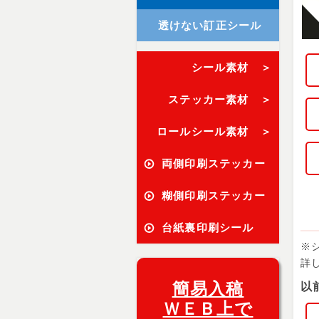
透けない訂正シール
シール素材 ＞
ステッカー素材 ＞
ロールシール素材 ＞
両側印刷ステッカー
糊側印刷ステッカー
台紙裏印刷シール
※
詳
簡易入稿
以
ＷＥＢ上で