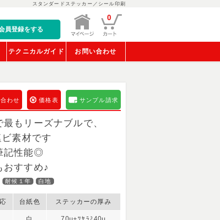
スタンダードステッカー／シール印刷
0
会員登録をする
稿
テクニカルガイド
お問い合わせ
い合わせ
価格表
サンプル請求
で最もリーズナブルで、
塩ビ素材です
筆記性能◎
もおすすめ♪
耐候１年
白地
応
台紙色
ステッカーの厚み
白
70μ+ﾂﾔﾗﾐ40μ