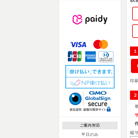
１
印
２
単
サ
作成
ご案内対応
縦
平日のみ