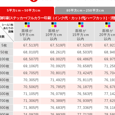
5平方cm～50平方cm
80平方cm～250平方cm
側印刷ステッカー/フルカラー印刷（インク代・カット代[ハーフカット]・
面積が
面積が
面積が
面積が
5平方cm
10平方cm
15平方cm
20平方c
以内
以内
以内
以内
5枚
67,513円
67,519円
67,520円
67,9
50枚
68,010円
68,261円
68,503円
68,9
100枚
68,507円
69,002円
69,486円
69,9
200枚
69,106円
70,092円
70,658円
71,2
300枚
69,705円
70,801円
73,424円
75,7
400枚
70,305円
71,492円
75,811円
76,1
500枚
70,506円
75,785円
76,187円
76,6
600枚
71,105円
76,078円
76,563円
77,1
700枚
71,306円
76,389円
76,939円
77,6
800枚
71,905円
76,683円
77,336円
78,1
900枚
74,097円
76,993円
77,712円
78,5