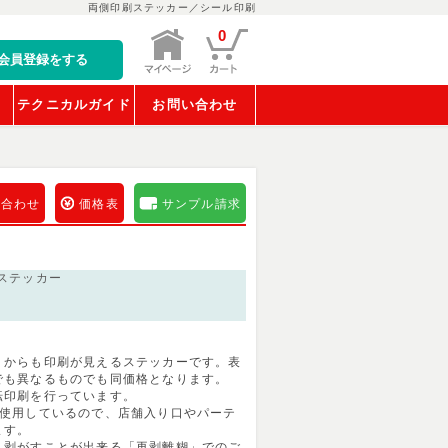
両側印刷ステッカー／シール印刷
0
会員登録をする
稿
テクニカルガイド
お問い合わせ
い合わせ
価格表
サンプル請求
ステッカー
）からも印刷が見えるステッカーです。表
でも異なるものでも同価格となります。
転印刷を行っています。
を使用しているので、店舗入り口やパーテ
ます。
く剥がすことが出来る「再剥離糊」でのご