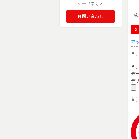
＜一部除く＞
1
お問い合わせ
３
ア
Ａ
Ａ
デー
デ
Ｂ
デ