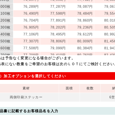
1000枚
76,289円
77,287円
78,087円
79,0
1100枚
76,490円
77,598円
78,484円
79,5
1200枚
76,704円
77,891円
78,860円
80,0
1300枚
76,905円
78,202円
79,236円
80,5
1400枚
77,106円
78,495円
79,612円
80,9
1500枚
77,307円
78,806円
80,009円
81,4
1600枚
77,508円
79,099円
80,384円
81,9
1700枚
77,709円
79,410円
80,760円
82,4
格は予告なく変更になる場合がございます。
1800枚
77,910円
79,703円
81,157円
82,8
格表にない数量をご希望のお客様は次のＬＯＴにてご検討ください
1900枚
78,111円
80,014円
81,533円
83,3
）加工オプションを選択してください
2000枚
78,312円
80,308円
81,909円
83,8
2500枚
79,330円
81,827円
83,830円
86,2
素材
面積
枚数
3000枚
80,335円
83,328円
85,730円
88,6
3500枚
81,353円
84,848円
87,631円
91,0
両側印刷ステッカー
6
4000枚
82,358円
86,349円
89,552円
93,4
4500枚
83,376円
87,868円
91,452円
95,8
品書に記載するお客様品名を入力