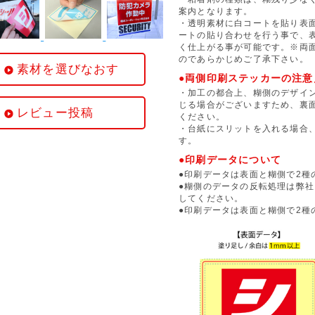
案内となります。
・透明素材に白コートを貼り表
ートの貼り合わせを行う事で、
く仕上がる事が可能です。※両
のであらかじめご了承下さい。
素材を選びなおす
●両側印刷ステッカーの注意
・加工の都合上、糊側のデザイン
じる場合がございますため、裏
レビュー投稿
ください。
・台紙にスリットを入れる場合
す。
●印刷データについて
●印刷データは表面と糊側で2種
●糊側のデータの反転処理は弊
してください。
●印刷データは表面と糊側で2種