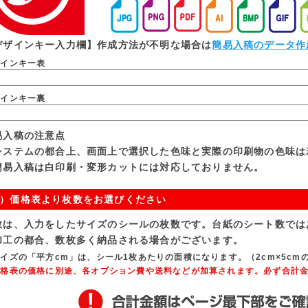
デザインキー入力欄】作成方法が不明な場合は
簡易入稿のデータ作
ザインキー表
ザインキー裏
易入稿の注意点
システムの都合上、画面上で選択した色味と実際の印刷物の色味は
簡易入稿は白印刷・変形カットには対応しておりません。
）価格表より枚数をお選びください
数は、入力をしたサイズのシールの枚数です。台紙のシート数では
加工の都合、数枚多く納品される場合がございます。
イズの「平方cm」は、シール1枚あたりの面積になります。（2cm×5cmの
価格表の価格に別途、各オプション費や送料などが加算されます。必ず合計