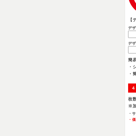
【
デ
デ
簡
・
・
４
枚
※
・サ
・