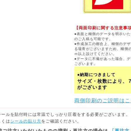
【両面印刷に関する注意事
●表面と糊側のデータを明示い
のご入稿も可能です。
●作成加工の都合上、糊側のデザ
る場青がございますため、糊側
ｍ以上設けてください。
●データに不備があった場合、
ございます。
●納期につきまして
サイズ・枚数により、
がございます
両側印刷のご説明はこ
シールを貼付時には常温でしっかり圧着をする必要がございます。
しくは
シールの貼り方
をご確認ください。
前ご注文いただいたものの増刷・再注文の場合は
「再注文