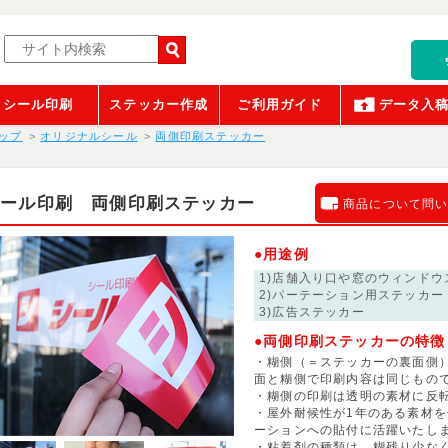
シール印刷
ステッカー作成
ご利用ガイド
データ入
ップ
オリジナルシール
両側印刷ステッカー
シール印刷 両側印刷ステッカー
商品について問
●用途例
1)店舗入り口や窓のウィンドウ
2)パーテーション用ステッカー
3)広告ステッカー
●両側印刷ステッカーの特徴
・糊側（＝ステッカーの裏面側
面と糊側で印刷内容は同じもの
・糊側の印刷は透明の素材に反
・屋外耐候性が1年のある素材
ーションへの貼付に活躍いたし
・粘着剤の種類は、糊残り少な