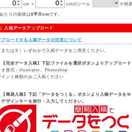
cm
×
cmのシール
※簡易
枚あたりの面積は
0
平方cm
です。
）入稿データアップロード
ップロードする入稿データの注意について
）またはＢ）いずれかで入稿データをご用意ください。
）【完全データ入稿】下記ファイルを選択ボタンよりアップロード
タ形式：illustrator、Photoshop
ザイン１種類のみご入稿ください
）【簡易入稿】下記「データをつくる」ボタンより入稿データをＷ
ザインキーを発行・入力してください。