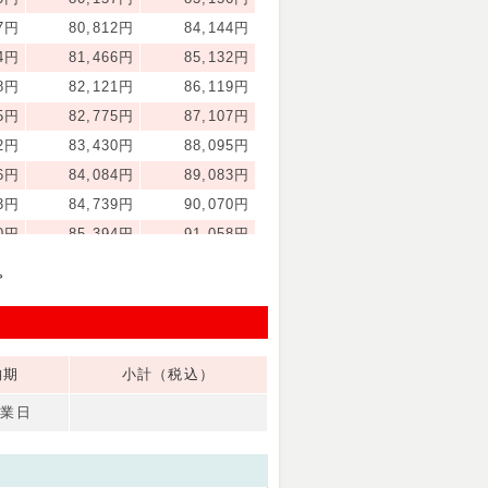
67円
80,812円
84,144円
54円
81,466円
85,132円
18円
82,121円
86,119円
05円
82,775円
87,107円
92円
83,430円
88,095円
56円
84,084円
89,083円
43円
84,739円
90,070円
30円
85,394円
91,058円
94円
86,048円
92,046円
。
81円
86,703円
93,034円
68円
87,357円
94,021円
57円
90,630円
98,960円
納期
小計（税込）
45円
93,903円
112,066円
58円
97,176円
125,171円
営業日
46円
108,616円
138,277円
35円
120,055円
151,382円