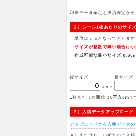
印刷データ確定と決済確定から
２）シール1枚あたりのサイ
単位はｃｍとなっております
サイズが整数で無い場合は小数
作成可能な最小サイズ 0.3cm
縦サイズ
横サイズ
cm
×
1枚あたりの面積は
0
平方cm
で
３）入稿データアップロード
アップロードする入稿データの
Ａ）またはＢ）いずれかで入稿