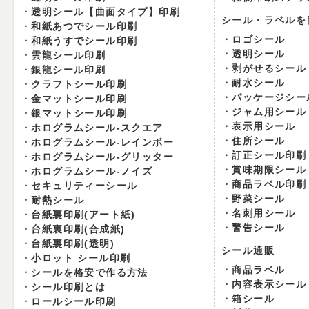
透明シール【曲面タイプ】印刷
シール・ラベルを
和紙あつでシール印刷
ロゴシール
和紙うすでシール印刷
透明シール
雲龍シール印刷
剥がせるシール
銀龍シール印刷
耐水シール
クラフトシール印刷
パッケージシー
金マットシール印刷
ジャム用シール
銀マットシール印刷
表示用シール
ホログラムシール-スクエア
住所シール
ホログラムシール-レインボー
訂正シール印刷
ホログラムシール-グリッター
賞味期限シール
ホログラムシール-ノイズ
商品ラベル印刷
セキュリティーシール
野菜シール
耐熱シール
名刺用シール
台紙裏印刷(アート紙)
警告シール
台紙裏印刷(合成紙)
台紙裏印刷(透明)
シール通販
小ロット シール印刷
商品ラベル
シールを格安で作る方法
内容表示シール
シール印刷とは
箱シール
ロールシール印刷