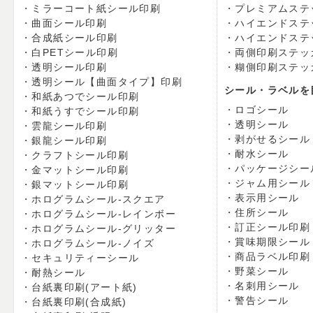
ミラーコート紙シール印刷
プレミアムステ
曲面シール印刷
ハイエンドステ
合成紙シール印刷
ハイエンドステ
白PETシール印刷
両側印刷ステッ
透明シール印刷
糊側印刷ステッ
透明シール【曲面タイプ】印刷
シール・ラベルを
和紙あつでシール印刷
ロゴシール
和紙うすでシール印刷
透明シール
雲龍シール印刷
剥がせるシール
銀龍シール印刷
耐水シール
クラフトシール印刷
パッケージシー
金マットシール印刷
ジャム用シール
銀マットシール印刷
表示用シール
ホログラムシール-スクエア
住所シール
ホログラムシール-レインボー
訂正シール印刷
ホログラムシール-グリッター
賞味期限シール
ホログラムシール-ノイズ
商品ラベル印刷
セキュリティーシール
野菜シール
耐熱シール
名刺用シール
台紙裏印刷(アート紙)
警告シール
台紙裏印刷(合成紙)