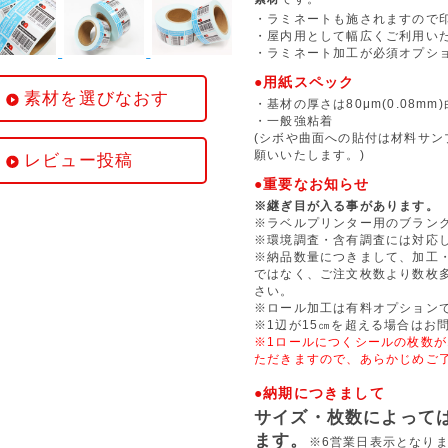
・ラミネートも施されますので
・屋内用として幅広くご利用い
・ラミネート加工が必須オプシ
●用紙スペック
素材を選びなおす
・基材の厚さは80μm(0.08m
・一般強粘着
(シボや曲面への貼付は材料サ
願いいたします。)
レビュー投稿
●重要なお知らせ
※継ぎ目が入る事があります。
※ラベルプリンター用のブラン
※環境調査・含有調査には対応
※納品数量につきまして、加工
ではなく、ご注文枚数より数枚
さい。
※ロール加工は有料オプション
※1辺が15㎝を超える場合はお
※1ロールにつくシールの枚数が
ただきますので、あらかじめご
●納期につきまして
サイズ・枚数によって
ます。
※6営業日表示となり