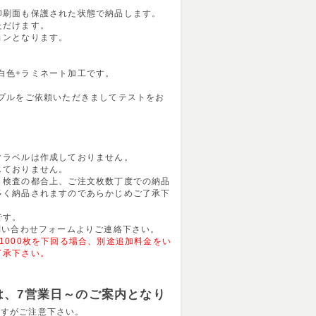
印刷面も保護された状態で納品します。
ただけます。
ョンとなります。
m)白色+ラミネート加工です。
ンプルをご依頼いただきましてテストをお
クラベルは作成しておりません。
しておりません。
・検査の都合上、ご注文枚数丁度での納品
多く納品されますのであらかじめご了承下
です。
問い合わせフォームよりご連絡下さい。
1000枚を下回る場合、別途追加料金をい
了承下さい。
は、7営業日～のご案内となり
ますがご注意下さい。