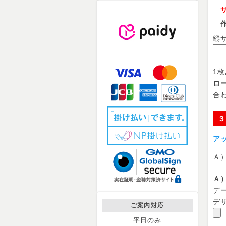
サ
作成
縦
1
ロ
合
３
ア
Ａ
Ａ
デー
デ
ご案内対応
平日のみ