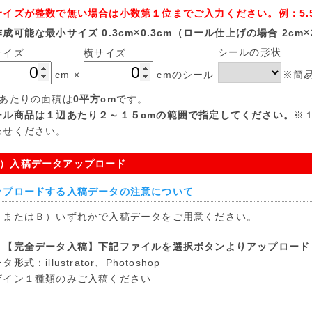
イズが整数で無い場合は小数第１位までご入力ください。例：5.5
可能な最小サイズ 0.3cm×0.3cm（ロール仕上げの場合 2cm×
シールの形状
サイズ
横サイズ
cm
×
cmのシール
※簡易
枚あたりの面積は
0
平方cm
です。
ール商品は１辺あたり２～１５cmの範囲で指定してください。
※
わせください。
）入稿データアップロード
ップロードする入稿データの注意について
）またはＢ）いずれかで入稿データをご用意ください。
）【完全データ入稿】下記ファイルを選択ボタンよりアップロード
タ形式：illustrator、Photoshop
ザイン１種類のみご入稿ください