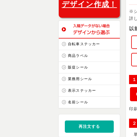
デザイン作成！
※
詳
以
自転車ステッカー
商品ラベル
販促シール
業務用シール
１
表示ステッカー
名前シール
印
２
再注文する
単