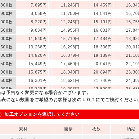
1800枚
7,895円
11,246円
14,459円
16,3
1900枚
8,058円
11,750円
14,841円
16,7
2000枚
8,220円
12,246円
15,191円
16,7
2500枚
9,834円
14,956円
16,631円
17,8
3000枚
11,540円
15,719円
17,484円
18,9
3500枚
13,238円
16,298円
18,336円
20,0
4000枚
14,920円
16,879円
19,189円
21,1
4500枚
15,449円
17,460円
20,041円
22,1
5000枚
15,875円
18,040円
20,894円
23,3
5500枚
16,301円
18,621円
21,746円
24,3
6000枚
16,728円
19,203円
22,599円
25,4
格は予告なく変更になる場合がございます。
6500枚
17,154円
19,781円
23,451円
26,7
格表にない数量をご希望のお客様は次のＬＯＴにてご検討ください
7000枚
17,580円
20,729円
24,304円
28,4
）加工オプションを選択してください
7500枚
18,006円
21,861円
25,585円
30,1
8000枚
18,433円
22,983円
26,954円
31,8
素材
面積
枚数
納期
8500枚
18,859円
24,114円
28,336円
33,4