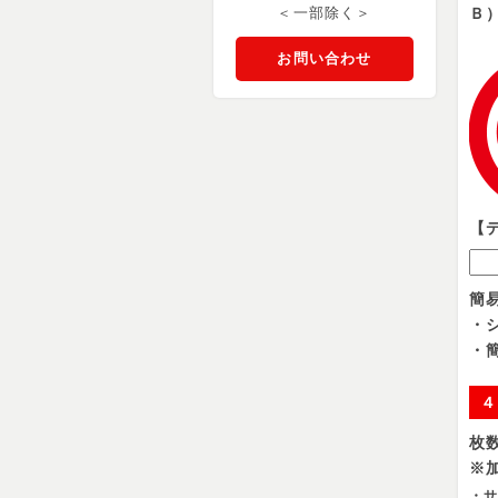
Ｂ
＜一部除く＞
デ
お問い合わせ
【
簡
・
・
４
枚
※
・サ