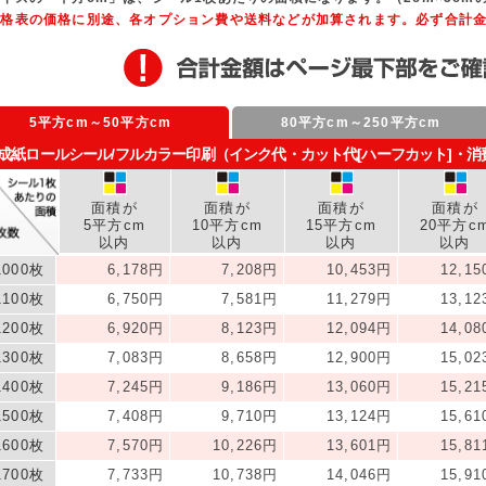
価格表の価格に別途、各オプション費や送料などが加算されます。必ず合計
5平方cm～50平方cm
80平方cm～250平方cm
成紙ロールシール/フルカラー印刷（インク代・カット代[ハーフカット]・
面積が
面積が
面積が
面積が
5平方cm
10平方cm
15平方cm
20平方c
以内
以内
以内
以内
1000枚
6,178円
7,208円
10,453円
12,1
1100枚
6,750円
7,581円
11,279円
13,1
1200枚
6,920円
8,123円
12,094円
14,0
1300枚
7,083円
8,658円
12,900円
15,0
1400枚
7,245円
9,186円
13,060円
15,2
1500枚
7,408円
9,710円
13,124円
15,6
1600枚
7,570円
10,226円
13,601円
15,8
1700枚
7,733円
10,738円
14,046円
15,9