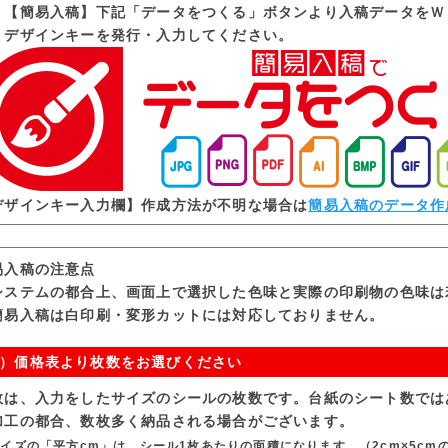
）【簡易入稿】下記「データをつくる」ボタンより入稿データをＷ
ザインキーを発行・入力してください。
デザインキー入力欄】作成方法が不明な場合は
簡易入稿のデータ作
易入稿の注意点
システムの都合上、画面上で選択した色味と実際の印刷物の色味は
簡易入稿は白印刷・変形カットには対応しておりません。
）価格表より枚数をお選びください
数は、入力をしたサイズのシールの枚数です。台紙のシート数では
加工の都合、数枚多く納品される場合がございます。
イズの「平方cm」は、シール1枚あたりの面積になります。（2cm×5cmの