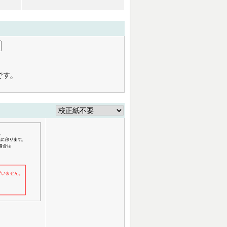
58円
48,160円
63,854円
日
46円
50,051円
66,883円
19円
51,969円
70,143円
94円
71,645円
102,630円
84円
92,690円
133,455円
31円
114,625円
163,236円
01円
136,559円
194,893円
86円
156,420円
223,266円
55円
178,058円
252,579円