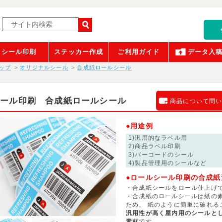
シール印刷
ステッカー作成
ご利用ガイド
データ入
ップ
オリジナルシール
合成紙ロールシール
シール印刷 合成紙ロールシール
商品について問
●用途例
1)汎用的なラベル用
2)商品ラベル印刷
3)バーコードのシール
4)製品管理用のシールなど
●ロールシール印刷の合成紙
・合成紙シールをロール仕上げ
・合成紙のロールシールは紙の
ため、 紙のように簡単に破れる
汎用性が高く屋内用のシールと
素材
です。