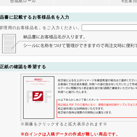
9000枚
19,651円
25,236円
29,705円
35,1
合成紙ロール
6営業
9500枚
20,463円
26,368円
31,088円
36,8
0000枚
21,284円
27,489円
32,458円
38,5
品書に記載するお客様品名を入力
5000枚
29,440円
38,756円
46,201円
55,2
管理用のお客様品名」をご入力ください。
0000枚
37,605円
50,024円
59,960円
72,0
5000枚
45,761円
61,291円
73,704円
87,8
0000枚
53,925円
72,559円
87,449円
104,4
5000枚
62,081円
83,825円
100,110円
120,9
0000枚
70,246円
95,093円
113,714円
137,5
正紙の確認を希望する
※画像をクリックすると拡大表示されます※
※白インクは入稿データの作成が難しい商品です。