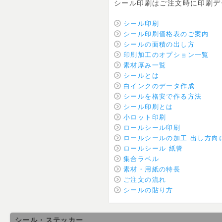
シール印刷はご注文時に印刷デ
シール印刷
シール印刷価格表のご案内
シールの面積の出し方
印刷加工のオプション一覧
素材厚み一覧
シールとは
白インクのデータ作成
シールを格安で作る方法
シール印刷とは
小ロット印刷
ロールシール印刷
ロールシールの加工 出し方向
ロールシール 紙管
集合ラベル
素材・用紙の特長
ご注文の流れ
シールの貼り方
シール・ステッカー