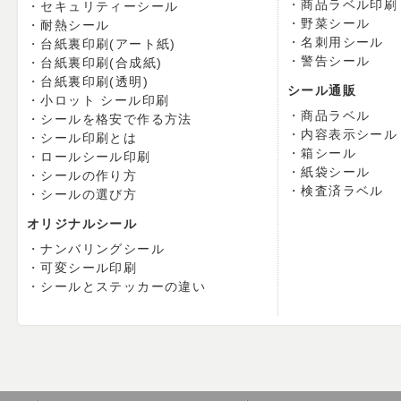
商品ラベル印刷
セキュリティーシール
野菜シール
耐熱シール
名刺用シール
台紙裏印刷(アート紙)
警告シール
台紙裏印刷(合成紙)
台紙裏印刷(透明)
シール通販
小ロット シール印刷
商品ラベル
シールを格安で作る方法
内容表示シール
シール印刷とは
箱シール
ロールシール印刷
紙袋シール
シールの作り方
検査済ラベル
シールの選び方
オリジナルシール
ナンバリングシール
可変シール印刷
シールとステッカーの違い