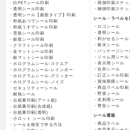
白PETシール印刷
両側印刷ステッ
透明シール印刷
糊側印刷ステッ
透明シール【曲面タイプ】印刷
シール・ラベルを
和紙あつでシール印刷
ロゴシール
和紙うすでシール印刷
透明シール
雲龍シール印刷
剥がせるシール
銀龍シール印刷
耐水シール
クラフトシール印刷
パッケージシー
金マットシール印刷
ジャム用シール
銀マットシール印刷
表示用シール
ホログラムシール-スクエア
住所シール
ホログラムシール-レインボー
訂正シール印刷
ホログラムシール-グリッター
賞味期限シール
ホログラムシール-ノイズ
商品ラベル印刷
セキュリティーシール
野菜シール
耐熱シール
名刺用シール
台紙裏印刷(アート紙)
警告シール
台紙裏印刷(合成紙)
台紙裏印刷(透明)
シール通販
小ロット シール印刷
商品ラベル
シールを格安で作る方法
内容表示シール