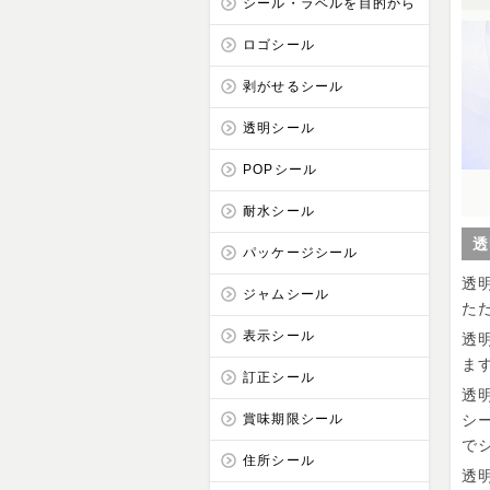
シール・ラベルを目的から
ロゴシール
剥がせるシール
透明シール
POPシール
耐水シール
透
パッケージシール
透
ジャムシール
た
表示シール
透
ま
訂正シール
透
賞味期限シール
シ
で
住所シール
透