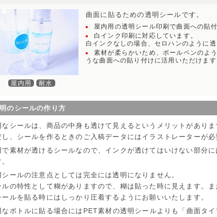
曲面に貼るための透明シールです。
屋内用の透明シール印刷で曲面への貼
白インク印刷に対応しています。
白インクなしの場合、セロハンのように透
素材が柔らかいため、ボールペンのよ
うな曲面への貼り付けに活用いただけます
屋内用
耐水
明のシールの作り方
明なシールは、商品の中身も透けて見えるというメリットがありま
だし、シールを作るときのご入稿データにはイラストレーターが必
明で素材が透けるシールなので、インクが透けてはいけない部分に
す。
明シールの注意点としては完全には透明になりません。
ールの特性として糊がありますので、糊は貼った時に見えます。ま
シールを貼る時にはしっかり圧着するようにお願いいたします。
明なボトルに貼る場合にはPET素材の透明シールよりも「曲面タ