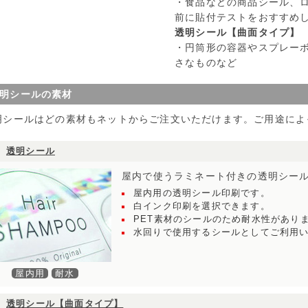
・食品などの商品シール、
前に貼付テストをおすすめ
透明シール【曲面タイプ】
・円筒形の容器やスプレー
さなものなど
明シールの素材
明シールはどの素材もネットからご注文いただけます。ご用途によ
透明シール
屋内で使うラミネート付きの透明シー
屋内用の透明シール印刷です。
白インク印刷を選択できます。
PET素材のシールのため耐水性があり
水回りで使用するシールとしてご利用
屋内用
耐水
透明シール【曲面タイプ】