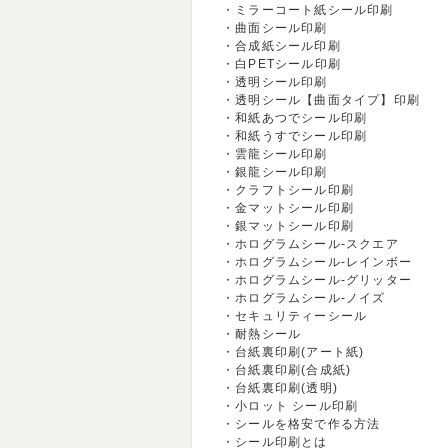
ミラーコート紙シール印刷
曲面シール印刷
合成紙シール印刷
白PETシール印刷
透明シール印刷
透明シール【曲面タイプ】印刷
和紙あつでシール印刷
和紙うすでシール印刷
雲龍シール印刷
銀龍シール印刷
クラフトシール印刷
金マットシール印刷
銀マットシール印刷
ホログラムシール-スクエア
ホログラムシール-レインボー
ホログラムシール-グリッター
ホログラムシール-ノイズ
セキュリティーシール
耐熱シール
台紙裏印刷(アート紙)
台紙裏印刷(合成紙)
台紙裏印刷(透明)
小ロット シール印刷
シールを格安で作る方法
シール印刷とは