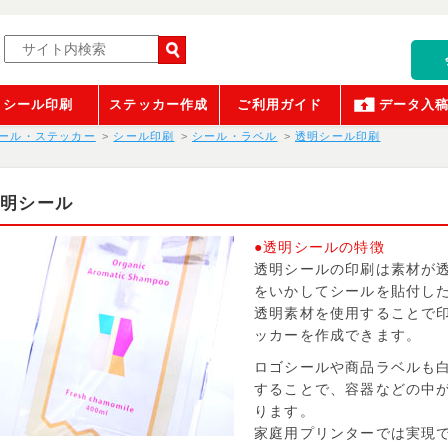
シール印刷
ステッカー作成
ご利用ガイド
データ入
ール・ステッカー
シール印刷
シール・ラベル
透明シール印刷
透明シール
●透明シールの特徴
透明シールの印刷は素材が
をいかしてシールを貼付し
透明素材を使用することで
ッカーを作成できます。
ロゴシールや商品ラベルも
することで、容器などの中
ります。
家庭用プリンターでは実現