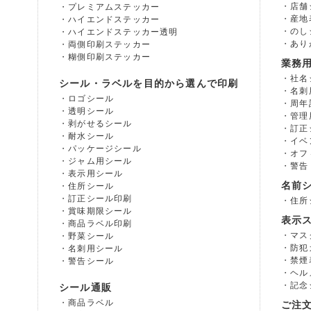
店舗
プレミアムステッカー
産地
ハイエンドステッカー
のし
ハイエンドステッカー透明
あり
両側印刷ステッカー
糊側印刷ステッカー
業務
社名
シール・ラベルを目的から選んで印刷
名刺
ロゴシール
周年
透明シール
管理
剥がせるシール
訂正
耐水シール
イベ
パッケージシール
オフ
ジャム用シール
警告
表示用シール
名前
住所シール
訂正シール印刷
住所
賞味期限シール
表示
商品ラベル印刷
マス
野菜シール
防犯
名刺用シール
禁煙
警告シール
ヘル
記念
シール通販
商品ラベル
ご注