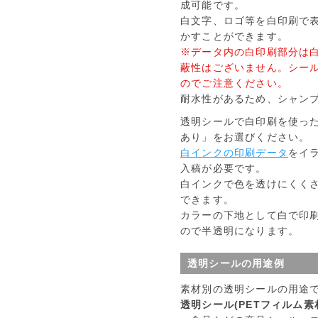
成可能です。
白文字、ロゴ等を白印刷で
かすことができます。
※データ内の白印刷部分は
蔽性はございません。シー
のでご注意ください。
耐水性があるため、シャン
透明シールで白印刷を使っ
あり」をお選びください。
白インクの印刷データ
をイ
入稿が必要です。
白インクで色を透けにくく
できます。
カラーの下地として白で印
ので半透明になります。
透明シールの用途例
素材別の透明シールの用途
透明シール(PETフィルム素