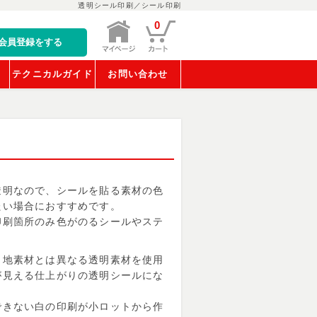
透明シール印刷／シール印刷
0
会員登録をする
稿
テクニカルガイド
お問い合わせ
透明なので、シールを貼る素材の色
たい場合におすすめです。
印刷箇所のみ色がのるシールやステ
白地素材とは異なる透明素材を使用
が見える仕上がりの透明シールにな
できない白の印刷が小ロットから作