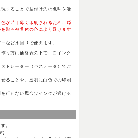
表現することで貼付け先の色味を活
白色が若干薄く印刷されるため、隠
ルを貼る被着体の色により透けます
プーなど水回りで使えます。
た作り方は価格表の下で「白インク
ラストレーター（パスデータ）でご
させることや、透明に白色での印刷
刷を行わない場合はインクが透ける
です。
材)