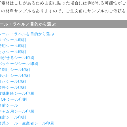
ET素材はこしがあるため曲面に貼った場合には剥がれる可能性がご
料の材料サンプルもありますので、ご注文前にサンプルのご依頼を
ール・ラベル／目的から選ぶ
シール・ラベルを目的から選ぶ
ロゴシール印刷
透明シール印刷
耐水シール印刷
剥がせるシール印刷
パッケージシール印刷
名刺用シール印刷
表示用シール印刷
訂正シール印刷
警告シール印刷
賞味期限シール印刷
POPシール印刷
名前シール
ジャム用シール印刷
住所シール印刷
野菜シール・生産者シール印刷