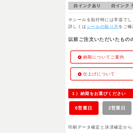
白インクあり
白インク 
※シールを貼付時には常温でし
詳しくは
シールの貼り方
をご確
以前ご注文いただいたもの
納期についてご案内
仕上げについて
１）納期をお選びください
6営業日
2営業日
印刷データ確定と決済確定から