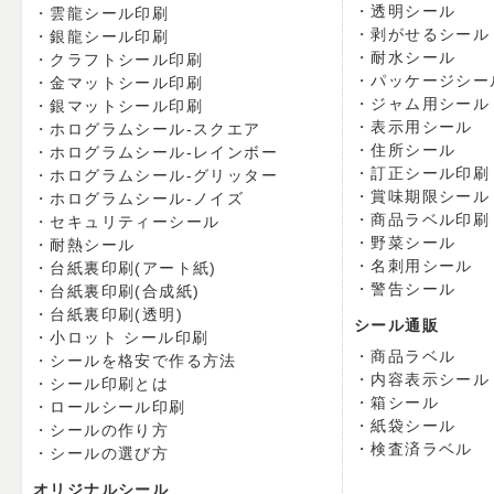
透明シール
雲龍シール印刷
剥がせるシール
銀龍シール印刷
耐水シール
クラフトシール印刷
パッケージシー
金マットシール印刷
ジャム用シール
銀マットシール印刷
表示用シール
ホログラムシール-スクエア
住所シール
ホログラムシール-レインボー
訂正シール印刷
ホログラムシール-グリッター
賞味期限シール
ホログラムシール-ノイズ
商品ラベル印刷
セキュリティーシール
野菜シール
耐熱シール
名刺用シール
台紙裏印刷(アート紙)
警告シール
台紙裏印刷(合成紙)
台紙裏印刷(透明)
シール通販
小ロット シール印刷
商品ラベル
シールを格安で作る方法
内容表示シール
シール印刷とは
箱シール
ロールシール印刷
紙袋シール
シールの作り方
検査済ラベル
シールの選び方
オリジナルシール