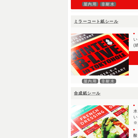
屋内用
非耐水
ミラーコート紙シール
い
(
屋内用
非耐水
合成紙シール
水
い
※
酸