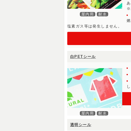
あ
※
屋内用
耐水
燃
塩素ガス等は発生しません。
白PETシール
し
屋内用
耐水
透明シール