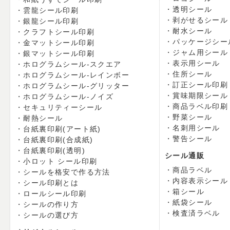
透明シール
雲龍シール印刷
剥がせるシール
銀龍シール印刷
耐水シール
クラフトシール印刷
パッケージシー
金マットシール印刷
ジャム用シール
銀マットシール印刷
表示用シール
ホログラムシール-スクエア
住所シール
ホログラムシール-レインボー
訂正シール印刷
ホログラムシール-グリッター
賞味期限シール
ホログラムシール-ノイズ
商品ラベル印刷
セキュリティーシール
野菜シール
耐熱シール
名刺用シール
台紙裏印刷(アート紙)
警告シール
台紙裏印刷(合成紙)
台紙裏印刷(透明)
シール通販
小ロット シール印刷
商品ラベル
シールを格安で作る方法
内容表示シール
シール印刷とは
箱シール
ロールシール印刷
紙袋シール
シールの作り方
検査済ラベル
シールの選び方