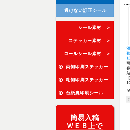
透けない訂正シール
シール素材 ＞
ステッカー素材 ＞
ロールシール素材 ＞
1
写
両側印刷ステッカー
容
貼
【
糊側印刷ステッカー
1
￥
台紙裏印刷シール
簡易入稿
ＷＥＢ上で