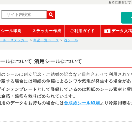
お酒に貼付けす
シール印刷
ステッカー作成
ご利用ガイド
データ入
ール・ステッカー
商品一覧ページ
酒シール
ールについて 酒用シールについて
用のシールは創立記念・ご結婚の記念など目的合わせて利用されて
冷蔵する場合には和紙の伸縮によるシワや気泡が発生する場合があ
ザインテンプレートとして登録しているのは和紙のシール素材と雲
に金箔・銀箔を散りばめられています。
刷用のデータをお持ちの場合には
合成紙シール印刷
より冷蔵用糊を