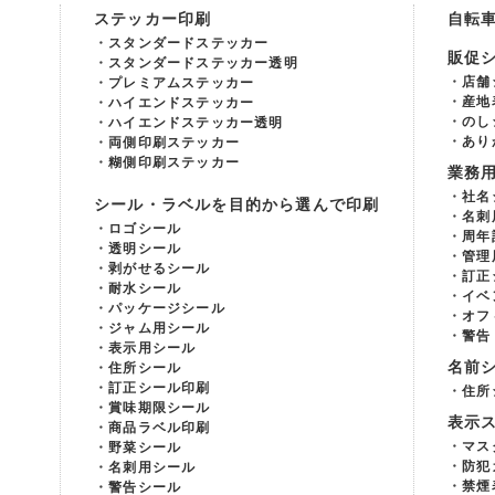
ステッカー印刷
自転
スタンダードステッカー
販促
スタンダードステッカー透明
店舗
プレミアムステッカー
産地
ハイエンドステッカー
のし
ハイエンドステッカー透明
あり
両側印刷ステッカー
糊側印刷ステッカー
業務
社名
シール・ラベルを目的から選んで印刷
名刺
ロゴシール
周年
透明シール
管理
剥がせるシール
訂正
耐水シール
イベ
パッケージシール
オフ
ジャム用シール
警告
表示用シール
名前
住所シール
訂正シール印刷
住所
賞味期限シール
表示
商品ラベル印刷
マス
野菜シール
防犯
名刺用シール
禁煙
警告シール