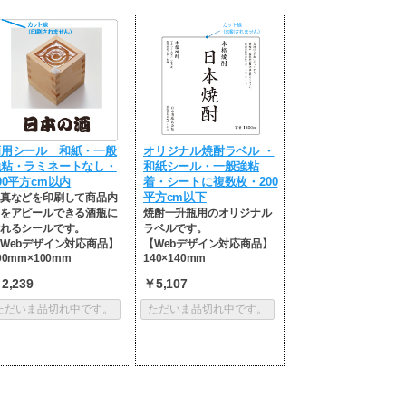
酒用シール 和紙・一般
オリジナル焼酎ラベル ・
強粘・ラミネートなし・
和紙シール・一般強粘
00平方cm以内
着・シートに複数枚・200
真などを印刷して商品内
平方cm以下
をアピールできる酒瓶に
焼酎一升瓶用のオリジナル
れるシールです。
ラベルです。
Webデザイン対応商品】
【Webデザイン対応商品】
00mm×100mm
140×140mm
2,239
￥5,107
ただいま品切れ中です。
ただいま品切れ中です。