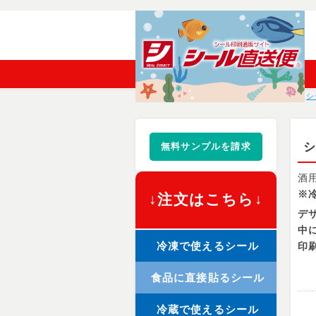
シ
シ
無料サンプルを請求
酒
※
↓注文はこちら↓
デ
中
冷凍で使えるシール
印
食品に直接貼るシール
冷蔵で使えるシール