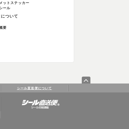
メットステッカー
シール
文について
概要
シール直送便について