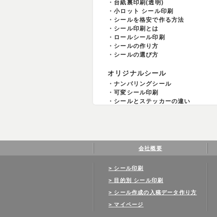
台紙裏印刷(透明)
小ロット シール印刷
シールを格安で作る方法
シール印刷とは
ロールシール印刷
シールの作り方
シールの選び方
オリジナルシール
ナンバリングシール
可変シール印刷
シールとステッカーの違い
会社概要
シール印刷
目的別 シール印刷
シール作成の入稿データ作り方
マイページ