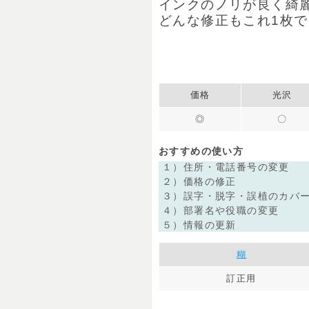
インクの​ノリが​良く​綺
どんな​修正も​これ1枚で
価格
光沢
◎
〇
おすすめの使い方
１）住所・電話番号の​変更
２）​価格の​修正
３）​誤字・脱字・誤植の​カバー
４）​部​署名や​役職の​変更
５）​情報の​更新
糊
訂正用