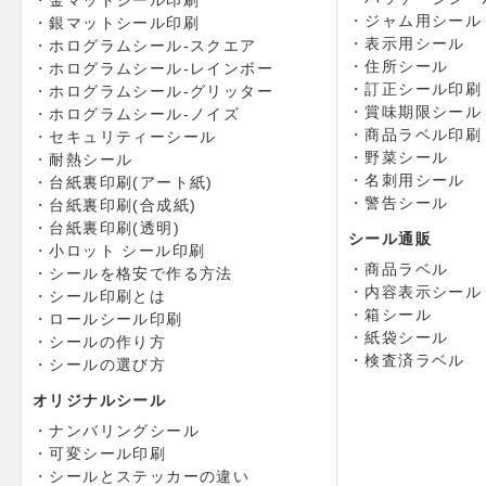
金マットシール印刷
ジャム用シール
銀マットシール印刷
表示用シール
ホログラムシール-スクエア
住所シール
ホログラムシール-レインボー
訂正シール印刷
ホログラムシール-グリッター
賞味期限シール
ホログラムシール-ノイズ
商品ラベル印刷
セキュリティーシール
野菜シール
耐熱シール
名刺用シール
台紙裏印刷(アート紙)
警告シール
台紙裏印刷(合成紙)
台紙裏印刷(透明)
シール通販
小ロット シール印刷
商品ラベル
シールを格安で作る方法
内容表示シール
シール印刷とは
箱シール
ロールシール印刷
紙袋シール
シールの作り方
検査済ラベル
シールの選び方
オリジナルシール
ナンバリングシール
可変シール印刷
シールとステッカーの違い