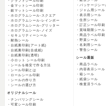
耐水シール
クラフトシール印刷
パッケージシー
金マットシール印刷
ジャム用シール
銀マットシール印刷
表示用シール
ホログラムシール-スクエア
住所シール
ホログラムシール-レインボー
訂正シール印刷
ホログラムシール-グリッター
賞味期限シール
ホログラムシール-ノイズ
商品ラベル印刷
セキュリティーシール
野菜シール
耐熱シール
名刺用シール
台紙裏印刷(アート紙)
警告シール
台紙裏印刷(合成紙)
台紙裏印刷(透明)
シール通販
小ロット シール印刷
商品ラベル
シールを格安で作る方法
内容表示シール
シール印刷とは
箱シール
ロールシール印刷
紙袋シール
シールの作り方
検査済ラベル
シールの選び方
オリジナルシール
ナンバリングシール
可変シール印刷