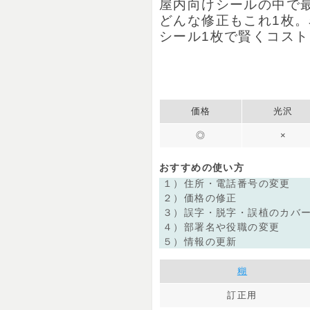
屋内向けシールの​中で​
どんな​修正も​これ1枚。
シール1枚で​賢く​コスト
価格
光沢
◎
×
おすすめの使い方
１）住所・電話番号の​変更
２）​価格の​修正
３）​誤字・脱字・誤植の​カバー
４）​部​署名や​役職の​変更
５）​情報の​更新
糊
訂正用