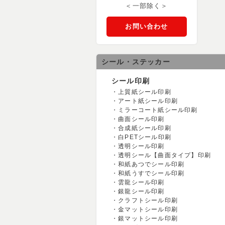
＜一部除く＞
お問い合わせ
シール・ステッカー
シール印刷
上質紙シール印刷
アート紙シール印刷
ミラーコート紙シール印刷
曲面シール印刷
合成紙シール印刷
白PETシール印刷
透明シール印刷
透明シール【曲面タイプ】印刷
和紙あつでシール印刷
和紙うすでシール印刷
雲龍シール印刷
銀龍シール印刷
クラフトシール印刷
金マットシール印刷
銀マットシール印刷