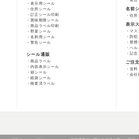
警告
表示用シール
名前
住所シール
訂正シール印刷
住所
賞味期限シール
表示
商品ラベル印刷
マス
野菜シール
防犯
名刺用シール
禁煙
警告シール
ヘル
記念
シール通販
商品ラベル
ご注
内容表示シール
送料
箱シール
会社
紙袋シール
検査済ラベル