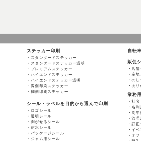
ステッカー印刷
自転
スタンダードステッカー
販促
スタンダードステッカー透明
店舗
プレミアムステッカー
産地
ハイエンドステッカー
のし
ハイエンドステッカー透明
あり
両側印刷ステッカー
糊側印刷ステッカー
業務
社名
シール・ラベルを目的から選んで印刷
名刺
ロゴシール
周年
透明シール
管理
剥がせるシール
訂正
耐水シール
イベ
パッケージシール
オフ
ジャム用シール