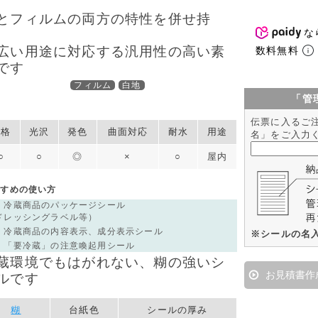
と​フィルムの​両方の​特性を​併せ持
な
、
数料無料
​広い用途に​対応する​汎用性の​高い​素
です
フィルム
白地
「管
伝票に入るご
価格
光沢
発色
曲面対応
耐水
用途
名」をご入力
○
○
◎
×
○
屋内
すすめの使い方
）​冷蔵商品の​パッケージシール
ドレッシングラベル等）​
）​冷蔵商品の​内容表示、​成分​表示シール
※シールの名
）​「要​冷蔵」の​注意喚起用シール
蔵環境でもはがれない、糊の強いシ
お見積書作
ルです
糊
台紙色
シールの厚み