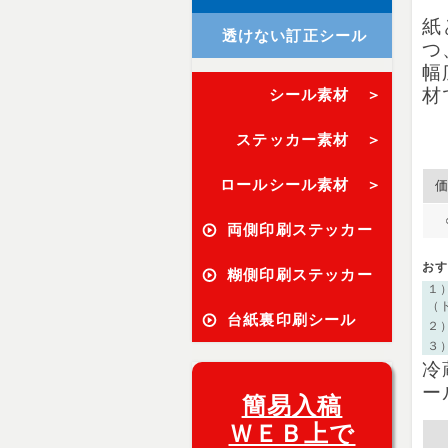
紙
透けない訂正シール
つ
幅
材
シール素材 ＞
ステッカー素材 ＞
ロールシール素材 ＞
両側印刷ステッカー
お
糊側印刷ステッカー
１
（
台紙裏印刷シール
２
３
冷
ー
簡易入稿
ＷＥＢ上で