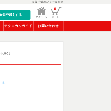
冷蔵-合成紙／シール印刷
0
会員登録をする
稿
テクニカルガイド
お問い合わせ
tic001
する