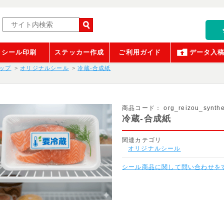
シール印刷
ステッカー作成
ご利用ガイド
データ入
ップ
オリジナルシール
冷蔵-合成紙
商品コード：
org_reizou_synthe
冷蔵-合成紙
関連カテゴリ
オリジナルシール
シール商品に関して問い合わせを