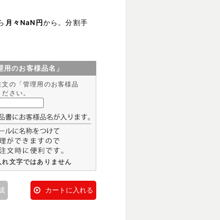
ら
月々NaN円
から。分割手
理用のお客様品名」
注文の「管理用のお客様品
ください。
入れ文字ではありません
成
カートに入れる