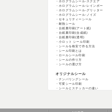
ホログラムシール-スクエア
ホログラムシール-レインボー
ホログラムシール-グリッター
ホログラムシール-ノイズ
セキュリティーシール
耐熱シール
台紙裏印刷(アート紙)
台紙裏印刷(合成紙)
台紙裏印刷(透明)
小ロット シール印刷
シールを格安で作る方法
シール印刷とは
ロールシール印刷
シールの作り方
シールの選び方
オリジナルシール
ナンバリングシール
可変シール印刷
シールとステッカーの違い