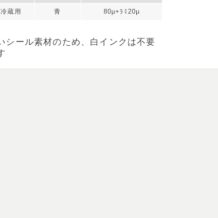
冷蔵用
青
80µ+ﾗﾐ20µ
いシール素材のため、白インクは不要
す