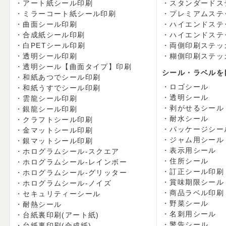
アート紙シール印刷
スタンダードス
ミラーコート紙シール印刷
プレミアムステ
曲面シール印刷
ハイエンドステ
合成紙シール印刷
ハイエンドステ
白PETシール印刷
両側印刷ステッ
透明シール印刷
糊側印刷ステッ
透明シール【曲面タイプ】印刷
シール・ラベルを
和紙あつでシール印刷
ロゴシール
和紙うすでシール印刷
透明シール
雲龍シール印刷
剥がせるシール
銀龍シール印刷
耐水シール
クラフトシール印刷
パッケージシー
金マットシール印刷
ジャム用シール
銀マットシール印刷
表示用シール
ホログラムシール-スクエア
住所シール
ホログラムシール-レインボー
訂正シール印刷
ホログラムシール-グリッター
賞味期限シール
ホログラムシール-ノイズ
商品ラベル印刷
セキュリティーシール
野菜シール
耐熱シール
名刺用シール
台紙裏印刷(アート紙)
警告シール
台紙裏印刷(合成紙)