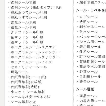
透明シール印刷
糊側印刷ステッ
透明シール【曲面タイプ】印刷
シール・ラベルを
和紙あつでシール印刷
ロゴシール
和紙うすでシール印刷
透明シール
雲龍シール印刷
剥がせるシール
銀龍シール印刷
耐水シール
クラフトシール印刷
パッケージシー
金マットシール印刷
ジャム用シール
銀マットシール印刷
表示用シール
ホログラムシール-スクエア
住所シール
ホログラムシール-レインボー
訂正シール印刷
ホログラムシール-グリッター
賞味期限シール
ホログラムシール-ノイズ
商品ラベル印刷
セキュリティーシール
野菜シール
耐熱シール
名刺用シール
台紙裏印刷(アート紙)
警告シール
台紙裏印刷(合成紙)
台紙裏印刷(透明)
シール通販
小ロット シール印刷
商品ラベル
シールを格安で作る方法
内容表示シール
シール印刷とは
箱シール