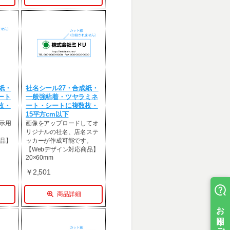
紙・
社名シール27・合成紙・
ート
一般強粘着・ツヤラミネ
枚・
ート・シートに複数枚・
15平方cm以下
示用
画像をアップロードしてオ
リジナルの社名、店名ステ
商品】
ッカーが作成可能です。
【Webデザイン対応商品】
20×60mm
￥2,501
商品詳細