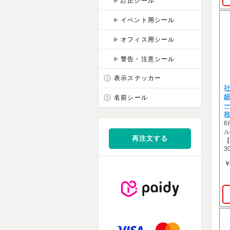
訂正シール
イベント用シール
オフィス用シール
警告・注意シール
表示ステッカー
社
名前シール
枚
6
ル
再注文する
【
3
￥