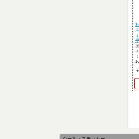
社
ミ
平
屋
イ
【
1
￥
シール・ステッカー