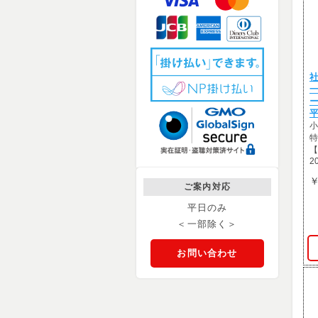
社
平
小
特
【
2
￥
ご案内対応
平日のみ
＜一部除く＞
お問い合わせ