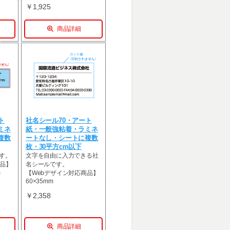
￥1,925
商品詳細
ト
社名シール70・アート
ミネ
紙・一般強粘着・ラミネ
複数
ートなし・シートに複数
枚・30平方cm以下
す。
文字を自由に入力できる社
商品】
名シールです。
m
【Webデザイン対応商品】
60×35mm
￥2,358
商品詳細