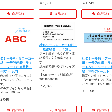
￥1,591
￥1,743
商品詳細
商品詳細
商品詳細
社名シールA・アート紙・
一般強粘着・ラミ無し
アート紙で社名や住所・電
話番号を文字編集できま
社名シールV・ミラーコー
社名シール69・アー
す。
ト紙・一般強粘着・ラミ
紙・一般強粘着・ラ
汎用的で使いやすいサイズ
なし・シートに複数枚・
ートなし・シートに
です。
0平方cm以内
枚・20平方cm以下
【Webデザイン対応商品】
めの社名や店名の方にお
紙素材の社名シールで
60mm×35mm
すめのシンプルなシール
【Webデザイン対応
23×80mm R0.5-4m
す。
￥2,048
Webデザイン対応商品】
￥2,158
2×80mm R0.5mm
2,048
商品詳細
商品詳細
商品詳細