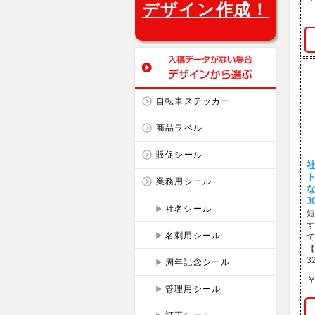
デザイン作成！
自転車ステッカー
商品ラベル
販促シール
業務用シール
3
社名シール
短
す
名刺用シール
で
【
3
周年記念シール
￥
管理用シール