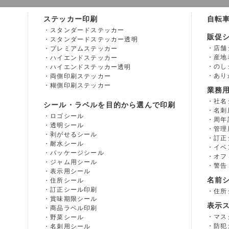
ステッカー印刷
自転
スタンダードステッカー
販促
スタンダードステッカー透明
店舗
プレミアムステッカー
産地
ハイエンドステッカー
のし
ハイエンドステッカー透明
あり
両側印刷ステッカー
糊側印刷ステッカー
業務
社名
シール・ラベルを目的から選んで印刷
名刺
ロゴシール
周年
透明シール
管理
剥がせるシール
訂正
耐水シール
イベ
パッケージシール
オフ
ジャム用シール
警告
表示用シール
名前
住所シール
訂正シール印刷
住所
賞味期限シール
表示
商品ラベル印刷
マス
野菜シール
防犯
名刺用シール