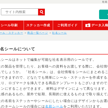
社名
シール印刷
ステッカー作成
ご利用ガイド
データ入
ール・ステッカー
商品一覧ページ
社名シール
社名シールについて
名シールはネットで編集が可能な社名表示用のシールです。
社の製品を管理したり、お客様への資料をお渡しする際に、会社情
んでしょうか。 「社名シール」は、会社情報をシールにまとめる
ができますので、どなたでも簡単にシール・ステッカーを作成する
たり、ロゴマークを挿入できる商品テンプレートもございますので
インにすることができます。 材料はデザインによって異なります
級感のあるもの。屋外で短期、長期的に使えるものまで取り揃えて
社の名前をステッカーやシールにしたい場合にはデザインからお選
人のネームシールの場合には
名前シール
をご利用いただけます。