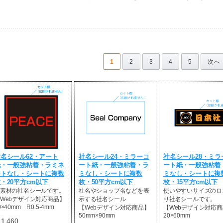
1
2
3
4
5
次へ
名シール62・アート
社名シール24・ミラーコ
社名シール28・ミラ
紙・一般強粘着・ラミネ
ート紙・一般強粘着・ラ
ート紙・一般強粘着
ートなし・シートに複数
ミなし・シートに複数
ミなし・シートに複
・20平方cm以下
枚・50平方cm以下
枚・15平方cm以下
素材の社名シールです。
社名やショップ名などを表
使いやすいサイズのロ
Webデザイン対応商品】
示する社名シール
り社名シールです。
0×40mm R0.5-4mm
【Webデザイン対応商品】
【Webデザイン対応
50mm×90mm
20×60mm
1,460