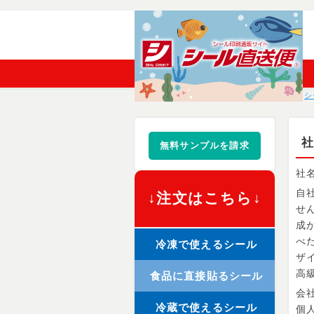
シ
無料サンプルを請求
社
自
↓注文はこちら↓
せ
成
べ
冷凍で使えるシール
ザ
高
食品に直接貼るシール
会
冷蔵で使えるシール
個