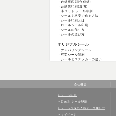
台紙裏印刷(合成紙)
台紙裏印刷(透明)
小ロット シール印刷
シールを格安で作る方法
シール印刷とは
ロールシール印刷
シールの作り方
シールの選び方
オリジナルシール
ナンバリングシール
可変シール印刷
シールとステッカーの違い
会社概要
シール印刷
目的別 シール印刷
シール作成の入稿データ作り方
マイページ