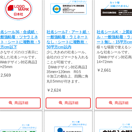
名シール36・合成紙・
社名シール7・アート紙・
社名シールK・上質
一般強粘着・ツヤラミネ
一般強粘着・ラミネート
ル・一般強粘着・ラ
ート・シートに複数枚・5
なし・シートに複数枚・
ート無し・15平方c
方cm以下
50平方cm以内
様々な場面で使えるシ
さなサイズのロゴ表示に
少し大きめの社名シール。
ルな社名シールです。
化した社名シールです。
会社のロゴマークを入れる
【Webデザイン対応
14×72mm
Webデザイン対応商品】
ことが可能です。
0×25mm
【Webデザイン対応商品】
￥2,661
35mm×120mm R0.5
2,569
※加工の都合上、四隅に角
丸0.5mmが付きます。
￥2,624
商品詳細
商品詳細
商品詳細