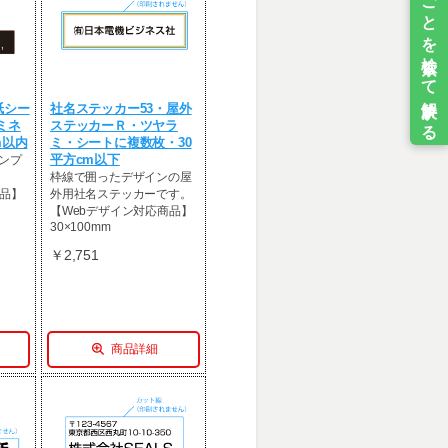
紙シー
社名ステッカー53・屋外
ミネ
ステッカーＲ・ツヤラ
m以内
ミ・シートに複数枚・30
ンプ
平方cm以下
枠線で囲ったデザインの屋
商品】
外用社名ステッカーです。
【Webデザイン対応商品】
30×100mm
￥2,751
商品詳細