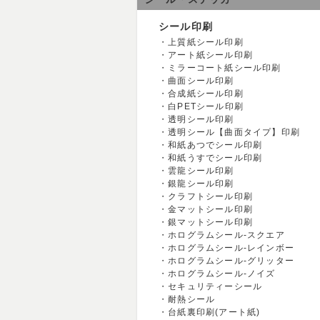
シール印刷
上質紙シール印刷
アート紙シール印刷
ミラーコート紙シール印刷
曲面シール印刷
合成紙シール印刷
白PETシール印刷
透明シール印刷
透明シール【曲面タイプ】印刷
和紙あつでシール印刷
和紙うすでシール印刷
雲龍シール印刷
銀龍シール印刷
クラフトシール印刷
金マットシール印刷
銀マットシール印刷
ホログラムシール-スクエア
ホログラムシール-レインボー
ホログラムシール-グリッター
ホログラムシール-ノイズ
セキュリティーシール
耐熱シール
台紙裏印刷(アート紙)