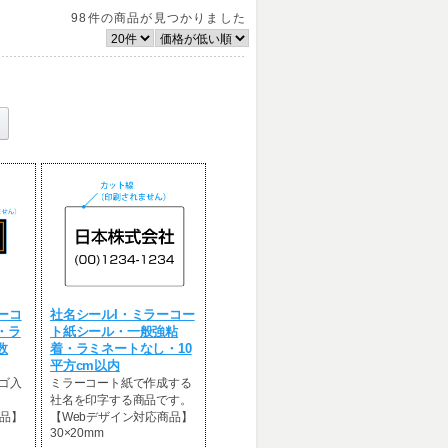
98件
の商品が見つかりました
ーコ
社名シールI・ミラーコー
・ラ
ト紙シール・一般強粘
数
着・ラミネートなし・10
平方cm以内
ゴ入
ミラーコート紙で作成する
社名を印字する商品です。
商品】
【Webデザイン対応商品】
30×20mm