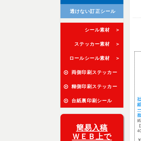
透けない訂正シール
シール素材 ＞
ステッカー素材 ＞
ロールシール素材 ＞
両側印刷ステッカー
糊側印刷ステッカー
社
台紙裏印刷シール
枚
紙
簡易入稿
【
4
ＷＥＢ上で
￥