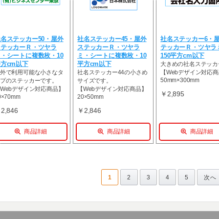
名ステッカー50・屋外
社名ステッカー45・屋外
社名ステッカー6・
ステッカーＲ・ツヤラ
ステッカーＲ・ツヤラ
テッカーＲ・ツヤラ
・シートに複数枚・10
ミ・シートに複数枚・10
150平方cm以下
方cm以下
平方cm以下
大きめの社名ステッカ
外で利用可能な小さなタ
社名ステッカー44の小さめ
【Webデザイン対応
50mm×300mm
プのステッカーです。
サイズです。
Webデザイン対応商品】
【Webデザイン対応商品】
￥2,895
0×70mm
20×50mm
2,846
￥2,846
商品詳細
商品詳細
商品詳細
1
2
3
4
5
次へ