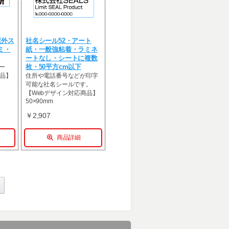
屋外ス
社名シール52・アート
ミ・
紙・一般強粘着・ラミネ
ートなし・シートに複数
ー
枚・50平方cm以下
商品】
住所や電話番号などが印字
可能な社名シールです。
【Webデザイン対応商品】
50×90mm
￥2,907
商品詳細