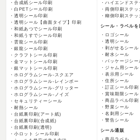
合成紙シール印刷
ハイエンドステ
白PETシール印刷
両側印刷ステッ
透明シール印刷
糊側印刷ステッ
透明シール【曲面タイプ】印刷
シール・ラベルを
和紙あつでシール印刷
ロゴシール
和紙うすでシール印刷
透明シール
雲龍シール印刷
剥がせるシール
銀龍シール印刷
耐水シール
クラフトシール印刷
パッケージシー
金マットシール印刷
ジャム用シール
銀マットシール印刷
表示用シール
ホログラムシール-スクエア
住所シール
ホログラムシール-レインボー
訂正シール印刷
ホログラムシール-グリッター
賞味期限シール
ホログラムシール-ノイズ
商品ラベル印刷
セキュリティーシール
野菜シール
耐熱シール
名刺用シール
台紙裏印刷(アート紙)
警告シール
台紙裏印刷(合成紙)
台紙裏印刷(透明)
シール通販
小ロット シール印刷
商品ラベル