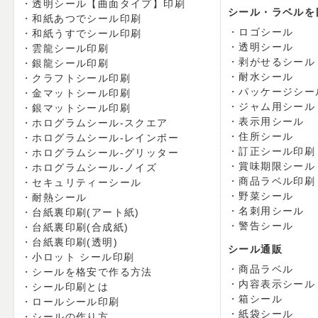
透明シール【曲面タイプ】印刷
シール・ラベルを
和紙あつでシール印刷
ロゴシール
和紙うすでシール印刷
透明シール
雲龍シール印刷
剥がせるシール
銀龍シール印刷
耐水シール
クラフトシール印刷
パッケージシー
金マットシール印刷
ジャム用シール
銀マットシール印刷
表示用シール
ホログラムシール-スクエア
住所シール
ホログラムシール-レインボー
訂正シール印刷
ホログラムシール-グリッター
賞味期限シール
ホログラムシール-ノイズ
商品ラベル印刷
セキュリティーシール
野菜シール
耐熱シール
名刺用シール
台紙裏印刷(アート紙)
警告シール
台紙裏印刷(合成紙)
台紙裏印刷(透明)
シール通販
小ロット シール印刷
商品ラベル
シールを格安で作る方法
内容表示シール
シール印刷とは
箱シール
ロールシール印刷
紙袋シール
シールの作り方