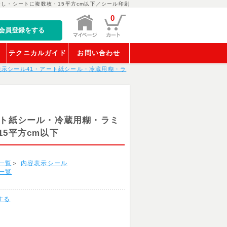
し・シートに複数枚・15平方cm以下／シール印刷
0
会員登録をする
稿
テクニカルガイド
お問い合わせ
表示シール41・アート紙シール・冷蔵用糊・ラ
ート紙シール・冷蔵用糊・ラミ
5平方cm以下
一覧
＞
内容表示シール
一覧
する