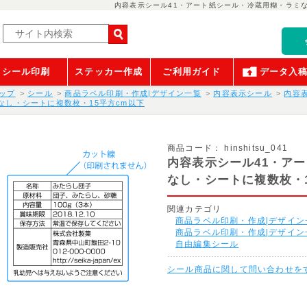
内容表示シール41・アート紙シール・冷蔵用糊・ラミな
シール印刷
ステッカー作成
ご利用ガイド
データ入
ップ
シール
商品ラベル印刷・作成|デザイン一覧
内容表示シール
内容
なし・シートに複数枚・15平方cm以下
商品コード：
hinshitsu_041
内容表示シール41・ア
なし・シートに複数枚・1
関連カテゴリ
商品ラベル印刷・作成|デザイン
商品ラベル印刷・作成|デザイン
自由編集シール
シール商品に関して問い合わせを