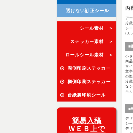
内
透けない訂正シール
ア
冷蔵
シール素材 ＞
シー
(3.
ステッカー素材 ＞
■
ロールシール素材 ＞
小
商
サ
両側印刷ステッカー
文
の
糊側印刷ステッカー
冷
な
※カ
台紙裏印刷シール
■
簡易入稿
デ
シ
ＷＥＢ上で
デザ