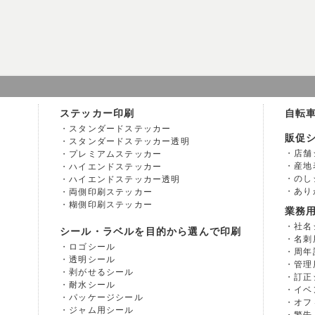
ステッカー印刷
自転
スタンダードステッカー
販促
スタンダードステッカー透明
店舗
プレミアムステッカー
産地
ハイエンドステッカー
のし
ハイエンドステッカー透明
あり
両側印刷ステッカー
糊側印刷ステッカー
業務
社名
シール・ラベルを目的から選んで印刷
名刺
ロゴシール
周年
透明シール
管理
剥がせるシール
訂正
耐水シール
イベ
パッケージシール
オフ
ジャム用シール