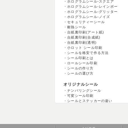
ホログラムシール-スクエア
ホログラムシール-レインボー
ホログラムシール-グリッター
ホログラムシール-ノイズ
セキュリティーシール
耐熱シール
台紙裏印刷(アート紙)
台紙裏印刷(合成紙)
台紙裏印刷(透明)
小ロット シール印刷
シールを格安で作る方法
シール印刷とは
ロールシール印刷
シールの作り方
シールの選び方
オリジナルシール
ナンバリングシール
可変シール印刷
シールとステッカーの違い