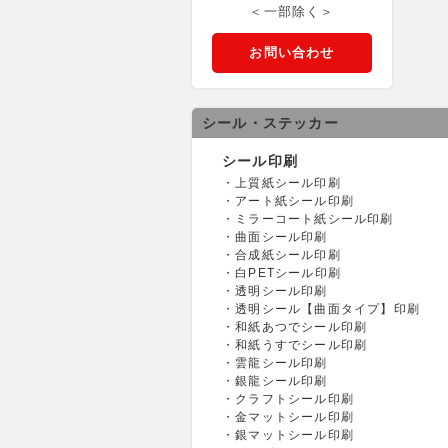
＜一部除く＞
お問い合わせ
シール・ステッカー
シール印刷
上質紙シール印刷
アート紙シール印刷
ミラーコート紙シール印刷
曲面シール印刷
合成紙シール印刷
白PETシール印刷
透明シール印刷
透明シール【曲面タイプ】印刷
和紙あつでシール印刷
和紙うすでシール印刷
雲龍シール印刷
銀龍シール印刷
クラフトシール印刷
金マットシール印刷
銀マットシール印刷