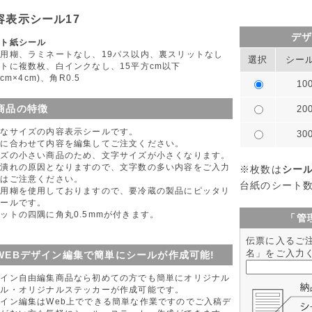
容表示シール17
デ
ート紙シール
用糊、ラミネートなし、19パス以内、裏スリットなし
選択
シー
トに複数枚、白インクなし、15平方cm以下
5cm×4cm)、角R0.5
10
商品の特徴
20
さなサイズの内容表示シールです。
30
品に合わせて内容を編集してご注文ください。
イズの小さい商品のため、文字サイズが小さくなります。
字潰れの原因となりますので、文字数の多い内容をご入力
※枚数は
シー
際はご注意ください。
台紙のシート
蔵用糊を使用しておりますので、要冷蔵の製品にピッタリ
シールです。
ットの四隅に角丸0.5mmが付きます。
「管
伝票に入るご
名」をご入力
WEBデザイン編集で簡単にシールが作成可能!
ザイン自由編集商品なら初めての方でも簡単にオリジナル
ール・オリジナルステッカーが作成可能です。
イン編集はWeb上でできる簡単な作業ですのでご入稿デ