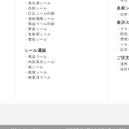
警告
表示用シール
名前
住所シール
訂正シール印刷
住所
賞味期限シール
表示
商品ラベル印刷
マス
野菜シール
防犯
名刺用シール
禁煙
警告シール
ヘル
記念
シール通販
商品ラベル
ご注
内容表示シール
送料
箱シール
会社
紙袋シール
検査済ラベル