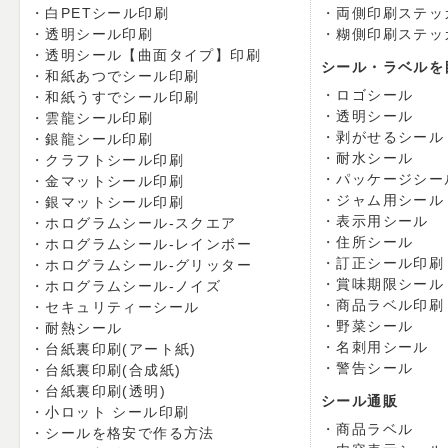
白PETシール印刷
両側印刷ステッ
透明シール印刷
糊側印刷ステッ
透明シール【曲面タイプ】印刷
シール・ラベルを
和紙あつでシール印刷
ロゴシール
和紙うすでシール印刷
透明シール
雲龍シール印刷
剥がせるシール
銀龍シール印刷
耐水シール
クラフトシール印刷
パッケージシー
金マットシール印刷
ジャム用シール
銀マットシール印刷
表示用シール
ホログラムシール-スクエア
住所シール
ホログラムシール-レインボー
訂正シール印刷
ホログラムシール-グリッター
賞味期限シール
ホログラムシール-ノイズ
商品ラベル印刷
セキュリティーシール
野菜シール
耐熱シール
名刺用シール
台紙裏印刷(アート紙)
警告シール
台紙裏印刷(合成紙)
台紙裏印刷(透明)
シール通販
小ロット シール印刷
商品ラベル
シールを格安で作る方法