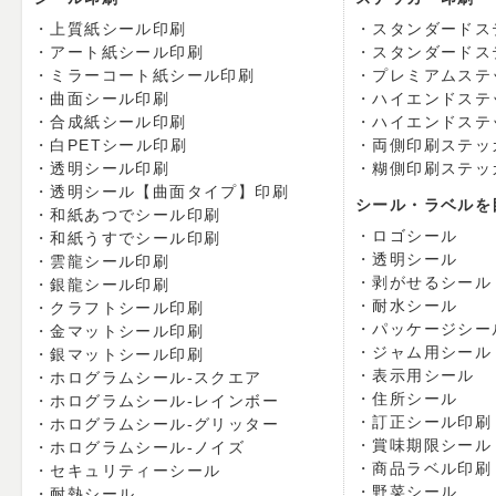
上質紙シール印刷
スタンダードス
アート紙シール印刷
スタンダードス
ミラーコート紙シール印刷
プレミアムステ
曲面シール印刷
ハイエンドステ
合成紙シール印刷
ハイエンドステ
白PETシール印刷
両側印刷ステッ
透明シール印刷
糊側印刷ステッ
透明シール【曲面タイプ】印刷
シール・ラベルを
和紙あつでシール印刷
ロゴシール
和紙うすでシール印刷
透明シール
雲龍シール印刷
剥がせるシール
銀龍シール印刷
耐水シール
クラフトシール印刷
パッケージシー
金マットシール印刷
ジャム用シール
銀マットシール印刷
表示用シール
ホログラムシール-スクエア
住所シール
ホログラムシール-レインボー
訂正シール印刷
ホログラムシール-グリッター
賞味期限シール
ホログラムシール-ノイズ
商品ラベル印刷
セキュリティーシール
野菜シール
耐熱シール