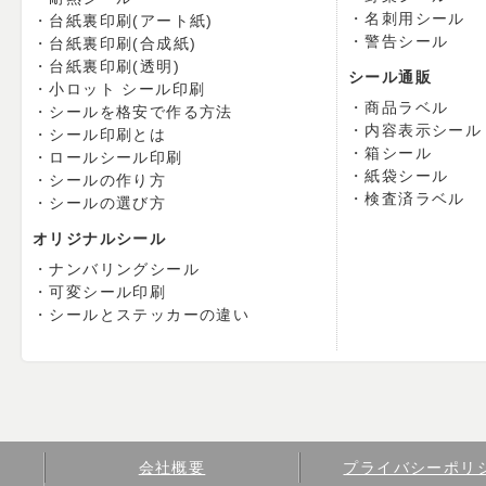
名刺用シール
台紙裏印刷(アート紙)
警告シール
台紙裏印刷(合成紙)
台紙裏印刷(透明)
シール通販
小ロット シール印刷
商品ラベル
シールを格安で作る方法
内容表示シール
シール印刷とは
箱シール
ロールシール印刷
紙袋シール
シールの作り方
検査済ラベル
シールの選び方
オリジナルシール
ナンバリングシール
可変シール印刷
シールとステッカーの違い
会社概要
プライバシーポリ