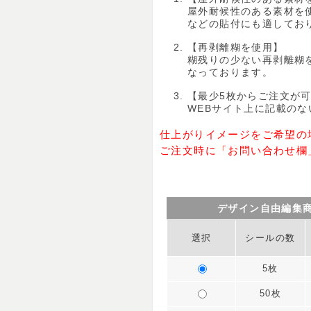
屋外耐候性のある素材を
などの貼付にも適してお
【再剥離糊を使用】
糊残りの少ない再剥離糊
なっております。
【最少5枚からご注文が
WEBサイト上に記載の
仕上がりイメージをご希望の
ご注文時に「お問い合わせ欄
デザイン自由編集
選択
シールの数
5枚
50枚