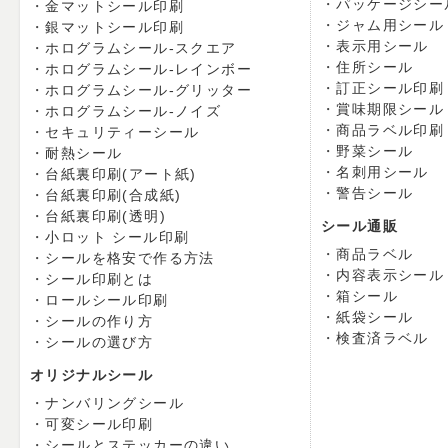
パッケージシー
金マットシール印刷
ジャム用シール
銀マットシール印刷
表示用シール
ホログラムシール-スクエア
住所シール
ホログラムシール-レインボー
訂正シール印刷
ホログラムシール-グリッター
賞味期限シール
ホログラムシール-ノイズ
商品ラベル印刷
セキュリティーシール
野菜シール
耐熱シール
名刺用シール
台紙裏印刷(アート紙)
警告シール
台紙裏印刷(合成紙)
台紙裏印刷(透明)
シール通販
小ロット シール印刷
商品ラベル
シールを格安で作る方法
内容表示シール
シール印刷とは
箱シール
ロールシール印刷
紙袋シール
シールの作り方
検査済ラベル
シールの選び方
オリジナルシール
ナンバリングシール
可変シール印刷
シールとステッカーの違い