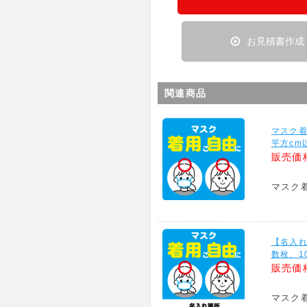
お見積書作成
関連商品
マスク着
平方cm以
販売価
マスク
【名入
数枚、10
販売価
マスク