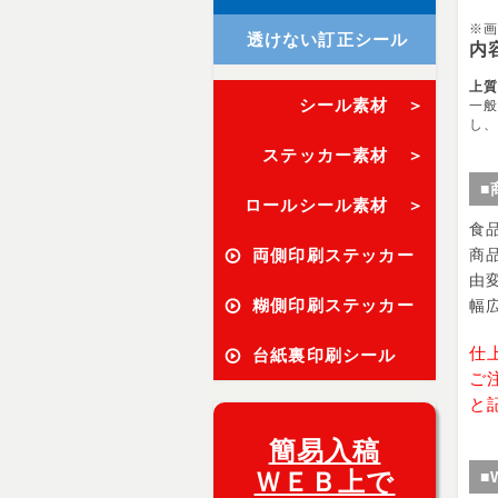
※
透けない訂正シール
内
上
シール素材 ＞
一般
し、
ステッカー素材 ＞
■
ロールシール素材 ＞
食
両側印刷ステッカー
商
由
糊側印刷ステッカー
幅
仕
台紙裏印刷シール
ご
と
簡易入稿
ＷＥＢ上で
■