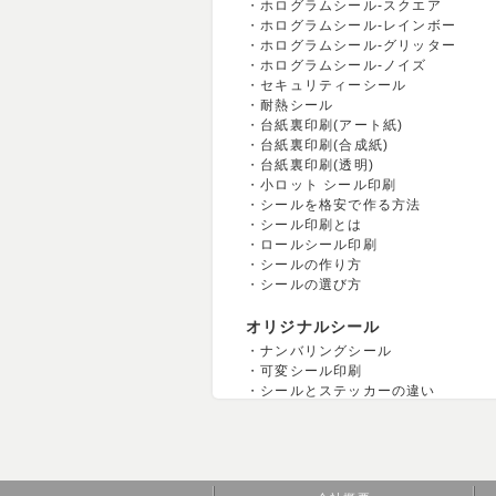
ホログラムシール-スクエア
ホログラムシール-レインボー
ホログラムシール-グリッター
ホログラムシール-ノイズ
セキュリティーシール
耐熱シール
台紙裏印刷(アート紙)
台紙裏印刷(合成紙)
台紙裏印刷(透明)
小ロット シール印刷
シールを格安で作る方法
シール印刷とは
ロールシール印刷
シールの作り方
シールの選び方
オリジナルシール
ナンバリングシール
可変シール印刷
シールとステッカーの違い