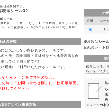
画像は編集例です。
容表示シール32
デ
質紙シール
選択
シー
強粘着、ラミネートなし、19パス以内、裏スリット無
 シートに複数枚、20平方cm以下(5cm×4cm)、角R0.5
10
商品の特徴
※枚数は
シー
台紙のシート
品には欠かせない内容表示のシールです。
品名の他、賞味期限・原材料などの成分表示を自
「管
変更してに印刷可能です!
伝票に入るご
広い用途にご利用いただけるシールです。
名」をご入力
上がりイメージをご希望の場合、
注文時に「お問い合わせ欄」に「校正紙希望」
記載してください
WEBデザイン編集対応!
※シールの名