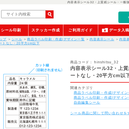
内容表示シール32・上質紙シール・一般強
シール印刷
ステッカー作成
ご利用ガイド
データ入
ップ
シール
商品ラベル印刷・作成|デザイン一覧
内容表示シール
内容
ートなし・20平方cm以下
商品コード：
hinshitsu_32
内容表示シール32・上
ートなし・20平方cm以
関連カテゴリ
商品ラベル印刷・作成|デザイン
商品ラベル印刷・作成|デザイン
自由編集シール
シール商品に関して問い合わせを