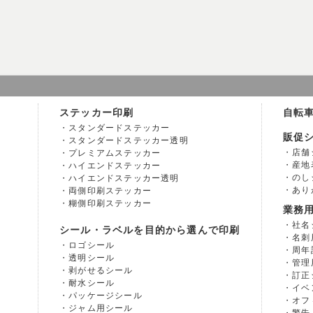
ステッカー印刷
自転
スタンダードステッカー
販促
スタンダードステッカー透明
店舗
プレミアムステッカー
産地
ハイエンドステッカー
のし
ハイエンドステッカー透明
あり
両側印刷ステッカー
糊側印刷ステッカー
業務
社名
シール・ラベルを目的から選んで印刷
名刺
ロゴシール
周年
透明シール
管理
剥がせるシール
訂正
耐水シール
イベ
パッケージシール
オフ
ジャム用シール