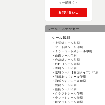
＜一部除く＞
お問い合わせ
シール・ステッカー
シール印刷
上質紙シール印刷
アート紙シール印刷
ミラーコート紙シール印刷
曲面シール印刷
合成紙シール印刷
白PETシール印刷
透明シール印刷
透明シール【曲面タイプ】印刷
和紙あつでシール印刷
和紙うすでシール印刷
雲龍シール印刷
銀龍シール印刷
クラフトシール印刷
金マットシール印刷
銀マットシール印刷