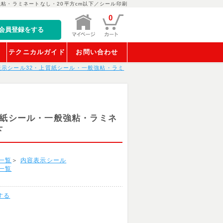
粘・ラミネートなし・20平方cm以下／シール印刷
0
会員登録をする
稿
テクニカルガイド
お問い合わせ
表示シール32・上質紙シール・一般強粘・ラミ
質紙シール・一般強粘・ラミネ
下
一覧
＞
内容表示シール
一覧
する