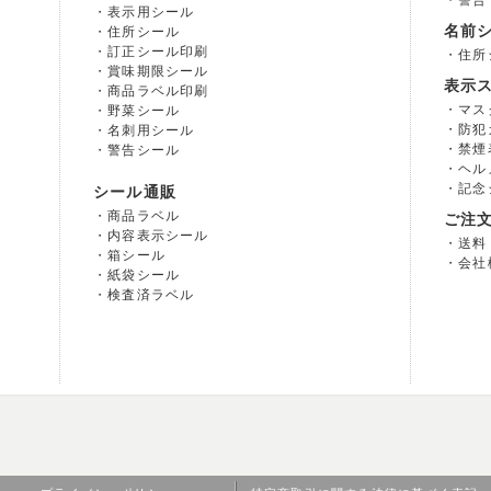
警告
表示用シール
名前
住所シール
訂正シール印刷
住所
賞味期限シール
表示
商品ラベル印刷
マス
野菜シール
防犯
名刺用シール
禁煙
警告シール
ヘル
記念
シール通販
商品ラベル
ご注
内容表示シール
送料
箱シール
会社
紙袋シール
検査済ラベル