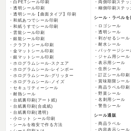
白PETシール印刷
両側印刷ステッ
透明シール印刷
糊側印刷ステッ
透明シール【曲面タイプ】印刷
シール・ラベルを
和紙あつでシール印刷
ロゴシール
和紙うすでシール印刷
透明シール
雲龍シール印刷
剥がせるシール
銀龍シール印刷
耐水シール
クラフトシール印刷
パッケージシー
金マットシール印刷
ジャム用シール
銀マットシール印刷
表示用シール
ホログラムシール-スクエア
住所シール
ホログラムシール-レインボー
訂正シール印刷
ホログラムシール-グリッター
賞味期限シール
ホログラムシール-ノイズ
商品ラベル印刷
セキュリティーシール
野菜シール
耐熱シール
名刺用シール
台紙裏印刷(アート紙)
警告シール
台紙裏印刷(合成紙)
台紙裏印刷(透明)
シール通販
小ロット シール印刷
商品ラベル
シールを格安で作る方法
内容表示シール
シール印刷とは