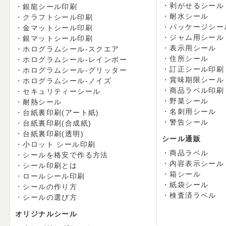
剥がせるシール
銀龍シール印刷
耐水シール
クラフトシール印刷
パッケージシー
金マットシール印刷
ジャム用シール
銀マットシール印刷
表示用シール
ホログラムシール-スクエア
住所シール
ホログラムシール-レインボー
訂正シール印刷
ホログラムシール-グリッター
賞味期限シール
ホログラムシール-ノイズ
商品ラベル印刷
セキュリティーシール
野菜シール
耐熱シール
名刺用シール
台紙裏印刷(アート紙)
警告シール
台紙裏印刷(合成紙)
台紙裏印刷(透明)
シール通販
小ロット シール印刷
商品ラベル
シールを格安で作る方法
内容表示シール
シール印刷とは
箱シール
ロールシール印刷
紙袋シール
シールの作り方
検査済ラベル
シールの選び方
オリジナルシール