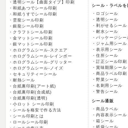
透明シール【曲面タイプ】印刷
シール・ラベルを
和紙あつでシール印刷
ロゴシール
和紙うすでシール印刷
透明シール
雲龍シール印刷
剥がせるシール
銀龍シール印刷
耐水シール
クラフトシール印刷
パッケージシー
金マットシール印刷
ジャム用シール
銀マットシール印刷
表示用シール
ホログラムシール-スクエア
住所シール
ホログラムシール-レインボー
訂正シール印刷
ホログラムシール-グリッター
賞味期限シール
ホログラムシール-ノイズ
商品ラベル印刷
セキュリティーシール
野菜シール
耐熱シール
名刺用シール
台紙裏印刷(アート紙)
警告シール
台紙裏印刷(合成紙)
台紙裏印刷(透明)
シール通販
小ロット シール印刷
商品ラベル
シールを格安で作る方法
内容表示シール
シール印刷とは
箱シール
ロールシール印刷
紙袋シール