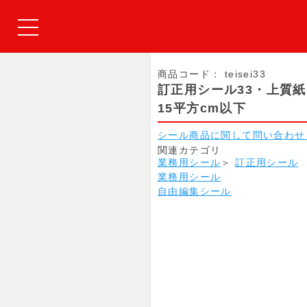
商品コード：
teisei33
訂正用シール33・上質
15平方cm以下
シール商品に関して問い合わせ
関連カテゴリ
業務用シール
＞
訂正用シール
業務用シール
自由編集シール