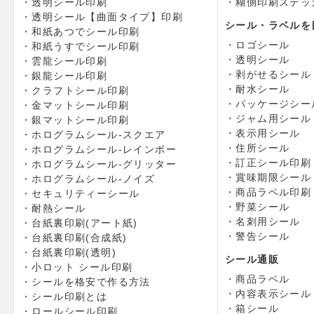
透明シール印刷
糊側印刷ステッ
透明シール【曲面タイプ】印刷
シール・ラベルを
和紙あつでシール印刷
ロゴシール
和紙うすでシール印刷
透明シール
雲龍シール印刷
剥がせるシール
銀龍シール印刷
耐水シール
クラフトシール印刷
パッケージシー
金マットシール印刷
ジャム用シール
銀マットシール印刷
表示用シール
ホログラムシール-スクエア
住所シール
ホログラムシール-レインボー
訂正シール印刷
ホログラムシール-グリッター
賞味期限シール
ホログラムシール-ノイズ
商品ラベル印刷
セキュリティーシール
野菜シール
耐熱シール
名刺用シール
台紙裏印刷(アート紙)
警告シール
台紙裏印刷(合成紙)
台紙裏印刷(透明)
シール通販
小ロット シール印刷
商品ラベル
シールを格安で作る方法
内容表示シール
シール印刷とは
箱シール
ロールシール印刷