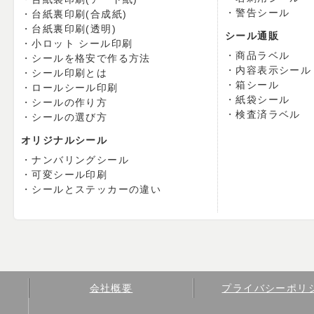
警告シール
台紙裏印刷(合成紙)
台紙裏印刷(透明)
シール通販
小ロット シール印刷
商品ラベル
シールを格安で作る方法
内容表示シール
シール印刷とは
箱シール
ロールシール印刷
紙袋シール
シールの作り方
検査済ラベル
シールの選び方
オリジナルシール
ナンバリングシール
可変シール印刷
シールとステッカーの違い
会社概要
プライバシーポリ