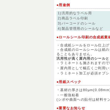
●用途例
1)汎用的なラベル用
2)商品ラベル印刷
3)バーコードのシール
4)製品管理用のシールなど
●ロールシール印刷の合成紙素
・合成紙シールをロール仕上げ
・合成紙のロールシールは紙の
ることもありません。
汎用性が高く屋内用のシールと
・ラミネートも施されますので
・屋内用として幅広くご利用い
・ラミネート加工が必須オプシ
●用紙スペック
・基材の厚さは80μm(0.08
・一般強粘着
(シボや曲面への貼付は材料サ
●重要なお知らせ