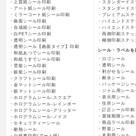
上質紙シール印刷
スタンダードス
アート紙シール印刷
スタンダードス
ミラーコート紙シール印刷
プレミアムステ
曲面シール印刷
ハイエンドステ
合成紙シール印刷
ハイエンドステ
白PETシール印刷
両側印刷ステッ
透明シール印刷
糊側印刷ステッ
透明シール【曲面タイプ】印刷
シール・ラベルを
和紙あつでシール印刷
ロゴシール
和紙うすでシール印刷
透明シール
雲龍シール印刷
剥がせるシール
銀龍シール印刷
耐水シール
クラフトシール印刷
パッケージシー
金マットシール印刷
ジャム用シール
銀マットシール印刷
表示用シール
ホログラムシール-スクエア
住所シール
ホログラムシール-レインボー
訂正シール印刷
ホログラムシール-グリッター
賞味期限シール
ホログラムシール-ノイズ
商品ラベル印刷
セキュリティーシール
野菜シール
耐熱シール
名刺用シール
台紙裏印刷(アート紙)