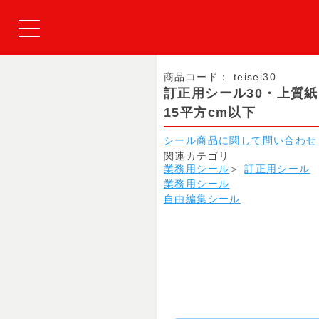
商品コード：
teisei30
訂正用シール30・上質
15平方cm以下
シール商品に関して問い合わせ
関連カテゴリ
業務用シール
＞
訂正用シール
業務用シール
自由編集シール