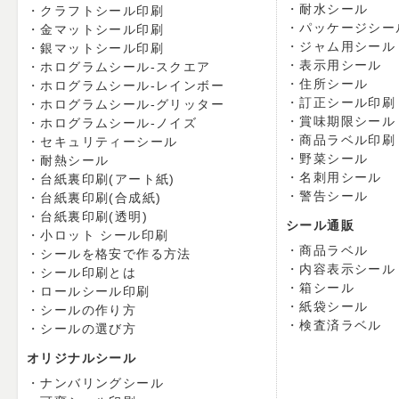
耐水シール
クラフトシール印刷
パッケージシー
金マットシール印刷
ジャム用シール
銀マットシール印刷
表示用シール
ホログラムシール-スクエア
住所シール
ホログラムシール-レインボー
訂正シール印刷
ホログラムシール-グリッター
賞味期限シール
ホログラムシール-ノイズ
商品ラベル印刷
セキュリティーシール
野菜シール
耐熱シール
名刺用シール
台紙裏印刷(アート紙)
警告シール
台紙裏印刷(合成紙)
台紙裏印刷(透明)
シール通販
小ロット シール印刷
商品ラベル
シールを格安で作る方法
内容表示シール
シール印刷とは
箱シール
ロールシール印刷
紙袋シール
シールの作り方
検査済ラベル
シールの選び方
オリジナルシール
ナンバリングシール