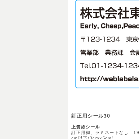
訂正用シール30
上質紙シール
訂正用糊、ラミネートなし、1
cm以下(3cm×5cm)