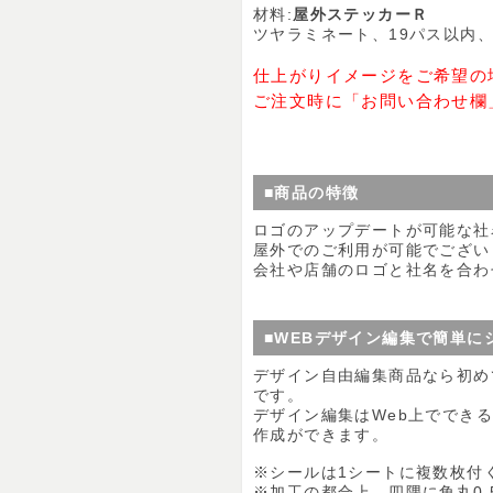
材料:
屋外ステッカーＲ
ツヤラミネート、19パス以内、裏
仕上がりイメージをご希望の
ご注文時に「お問い合わせ欄
■商品の特徴
ロゴのアップデートが可能な社
屋外でのご利用が可能でござい
会社や店舗のロゴと社名を合わ
■WEBデザイン編集で簡単に
デザイン自由編集商品なら初め
です。
デザイン編集はWeb上ででき
作成ができます。
※シールは1シートに複数枚付
※加工の都合上、四隅に角丸0.