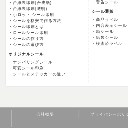
警告シール
台紙裏印刷(合成紙)
台紙裏印刷(透明)
シール通販
小ロット シール印刷
商品ラベル
シールを格安で作る方法
内容表示シール
シール印刷とは
箱シール
ロールシール印刷
紙袋シール
シールの作り方
検査済ラベル
シールの選び方
オリジナルシール
ナンバリングシール
可変シール印刷
シールとステッカーの違い
会社概要
プライバシーポリ