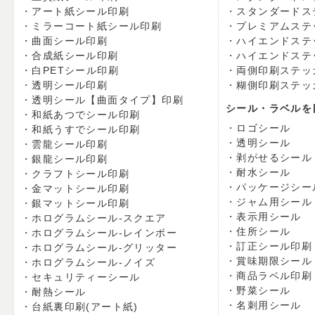
アート紙シール印刷
スタンダードス
ミラーコート紙シール印刷
プレミアムステ
曲面シール印刷
ハイエンドステ
合成紙シール印刷
ハイエンドステ
白PETシール印刷
両側印刷ステッ
透明シール印刷
糊側印刷ステッ
透明シール【曲面タイプ】印刷
シール・ラベルを
和紙あつでシール印刷
ロゴシール
和紙うすでシール印刷
透明シール
雲龍シール印刷
剥がせるシール
銀龍シール印刷
耐水シール
クラフトシール印刷
パッケージシー
金マットシール印刷
ジャム用シール
銀マットシール印刷
表示用シール
ホログラムシール-スクエア
住所シール
ホログラムシール-レインボー
訂正シール印刷
ホログラムシール-グリッター
賞味期限シール
ホログラムシール-ノイズ
商品ラベル印刷
セキュリティーシール
野菜シール
耐熱シール
名刺用シール
台紙裏印刷(アート紙)