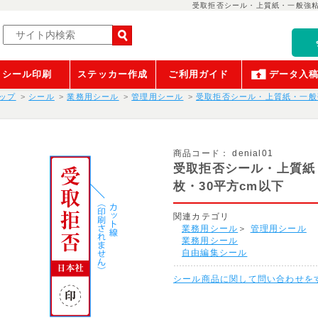
受取拒否シール・上質紙・一般強粘
シール印刷
ステッカー作成
ご利用ガイド
データ入
ップ
シール
業務用シール
管理用シール
受取拒否シール・上質紙・一般
商品コード：
denial01
受取拒否シール・上質紙
枚・30平方cm以下
関連カテゴリ
業務用シール
＞
管理用シール
業務用シール
自由編集シール
シール商品に関して問い合わせを