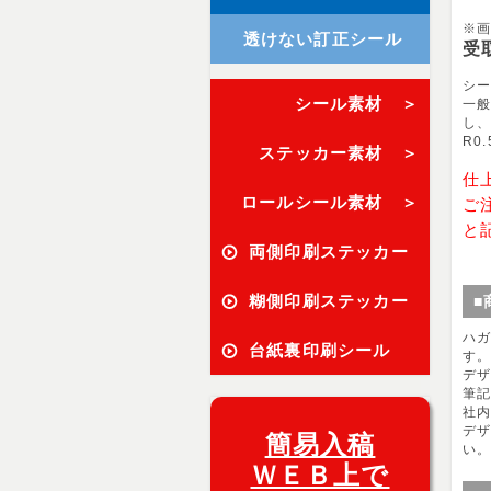
※
透けない訂正シール
受
シー
シール素材 ＞
一般
し、
R0
ステッカー素材 ＞
仕
ロールシール素材 ＞
ご
と
両側印刷ステッカー
糊側印刷ステッカー
■
ハ
台紙裏印刷シール
す
デ
筆
社
デ
簡易入稿
い
ＷＥＢ上で