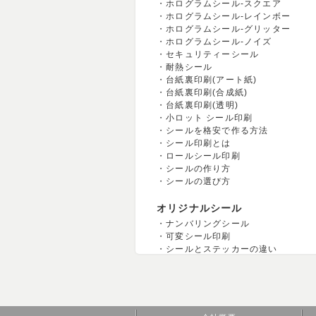
ホログラムシール-スクエア
ホログラムシール-レインボー
ホログラムシール-グリッター
ホログラムシール-ノイズ
セキュリティーシール
耐熱シール
台紙裏印刷(アート紙)
台紙裏印刷(合成紙)
台紙裏印刷(透明)
小ロット シール印刷
シールを格安で作る方法
シール印刷とは
ロールシール印刷
シールの作り方
シールの選び方
オリジナルシール
ナンバリングシール
可変シール印刷
シールとステッカーの違い