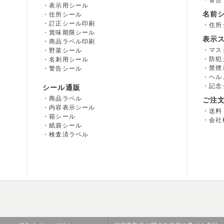
警告
表示用シール
名前
住所シール
訂正シール印刷
住所
賞味期限シール
表示
商品ラベル印刷
マス
野菜シール
防犯
名刺用シール
禁煙
警告シール
ヘル
記念
シール通販
商品ラベル
ご注
内容表示シール
送料
箱シール
会社
紙袋シール
検査済ラベル