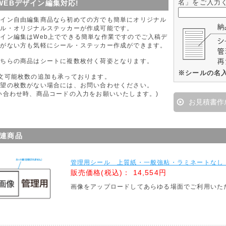
名」をご入力
WEBデザイン編集対応!
ザイン自由編集商品なら初めての方でも簡単にオリジナル
ール・オリジナルステッカーが作成可能です。
イン編集はWeb上でできる簡単な作業ですのでご入稿デ
タがない方も気軽にシール・ステッカー作成ができます。
こちらの商品はシートに複数枚付く荷姿となります。
※シールの名
文可能枚数の追加も承っております。
希望の枚数がない場合には、お問い合わせください。
い合わせ時、商品コードの入力をお願いいたします。)
お見積書作
連商品
管理用シール 上質紙・一般強粘・ラミネートなし・
販売価格(税込)：
14,554円
画像をアップロードしてあらゆる場面でご利用いた