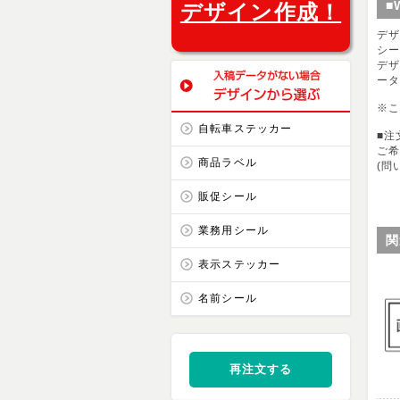
■
デザイン作成！
デ
シ
デザ
ー
※
自転車ステッカー
■注
ご
商品ラベル
(問
販促シール
業務用シール
関
表示ステッカー
名前シール
再注文する