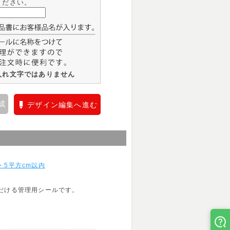
ください。
入れ文字ではありません
成
デザイン編集へ進む
5平方cm以内
だける管理用シールです。