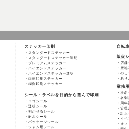
ステッカー印刷
自転
スタンダードステッカー
販促
スタンダードステッカー透明
店舗
プレミアムステッカー
産地
ハイエンドステッカー
のし
ハイエンドステッカー透明
あり
両側印刷ステッカー
糊側印刷ステッカー
業務
社名
シール・ラベルを目的から選んで印刷
名刺
ロゴシール
周年
透明シール
管理
剥がせるシール
訂正
耐水シール
イベ
パッケージシール
オフ
ジャム用シール