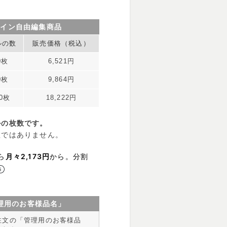
ザイン自由編集商品
ルの数
販売価格（税込）
0枚
6,521円
0枚
9,864円
00枚
18,222円
ルの枚数です。
数ではありません。
ら
月々2,173円
から。分割
理用のお客様品名」
注文の「管理用のお客様品