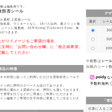
画像は編集例です。
取拒否シール
デ
ル素材:上質紙シール
選択
シー
強粘着、ラミネートなし、19パス以内、裏スリット無
 シートに複数枚、30平方cm以下(10cm×2.5cm)、角
30
.5がつきます。
50
上がりイメージをご希望の場合、
注文時に「お問い合わせ欄」に「校正紙希望」
10
記載してください
※枚数は
シー
台紙のシート
商品の特徴
な
ガキや封筒に貼ってご利用いただける受取拒否シールで
。
手数料無料
ザイン内に押印のスペースも設けてあります。
記特性に優れた上質紙のため、押印にも適しております。
内で管理を行うなどのご用途にご利用いただけます。
ザイン編集でご希望の文字内容に変更してご注文くださ
「管
。
伝票に入るご