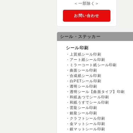
＜一部除く＞
お問い合わせ
シール・ステッカー
シール印刷
上質紙シール印刷
アート紙シール印刷
ミラーコート紙シール印刷
曲面シール印刷
合成紙シール印刷
白PETシール印刷
透明シール印刷
透明シール【曲面タイプ】印刷
和紙あつでシール印刷
和紙うすでシール印刷
雲龍シール印刷
銀龍シール印刷
クラフトシール印刷
金マットシール印刷
銀マットシール印刷