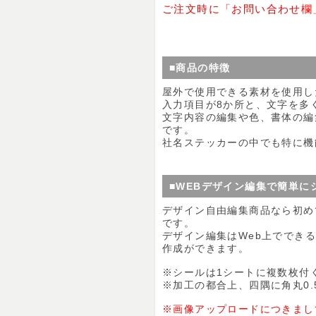
ご注文時に「お問い合わせ欄
■商品の特徴
屋外で使用できる素材を使用し
入力項目が8か所と、文字を多
文字内容の編集や色、書体の編
です。
社名ステッカーの中でも特に機
■WEBデザイン編集で簡単に
デザイン自由編集商品なら初め
です。
デザイン編集はWeb上ででき
作成ができます。
※シールは1シートに複数枚付
※加工の都合上、四隅に角丸0.
※画像アップロードにつきまし