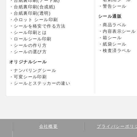
台紙裏印刷(アート紙)
警告シール
台紙裏印刷(合成紙)
台紙裏印刷(透明)
シール通販
小ロット シール印刷
商品ラベル
シールを格安で作る方法
内容表示シール
シール印刷とは
箱シール
ロールシール印刷
紙袋シール
シールの作り方
検査済ラベル
シールの選び方
オリジナルシール
ナンバリングシール
可変シール印刷
シールとステッカーの違い
会社概要
プライバシーポリ