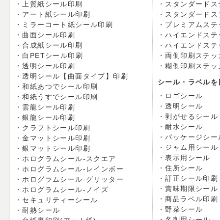
上質紙シール印刷
スタンダードス
アート紙シール印刷
スタンダードス
ミラーコート紙シール印刷
プレミアムステ
曲面シール印刷
ハイエンドステ
合成紙シール印刷
ハイエンドステ
白PETシール印刷
両側印刷ステッ
透明シール印刷
糊側印刷ステッ
透明シール【曲面タイプ】印刷
シール・ラベルを
和紙あつでシール印刷
ロゴシール
和紙うすでシール印刷
透明シール
雲龍シール印刷
剥がせるシール
銀龍シール印刷
耐水シール
クラフトシール印刷
パッケージシー
金マットシール印刷
ジャム用シール
銀マットシール印刷
表示用シール
ホログラムシール-スクエア
住所シール
ホログラムシール-レインボー
訂正シール印刷
ホログラムシール-グリッター
賞味期限シール
ホログラムシール-ノイズ
商品ラベル印刷
セキュリティーシール
野菜シール
耐熱シール
名刺用シール