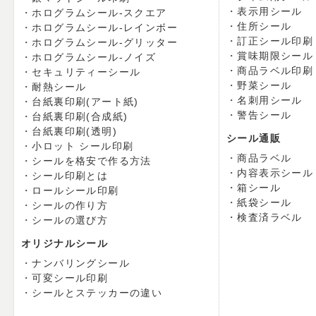
表示用シール
ホログラムシール-スクエア
住所シール
ホログラムシール-レインボー
訂正シール印刷
ホログラムシール-グリッター
賞味期限シール
ホログラムシール-ノイズ
商品ラベル印刷
セキュリティーシール
野菜シール
耐熱シール
名刺用シール
台紙裏印刷(アート紙)
警告シール
台紙裏印刷(合成紙)
台紙裏印刷(透明)
シール通販
小ロット シール印刷
商品ラベル
シールを格安で作る方法
内容表示シール
シール印刷とは
箱シール
ロールシール印刷
紙袋シール
シールの作り方
検査済ラベル
シールの選び方
オリジナルシール
ナンバリングシール
可変シール印刷
シールとステッカーの違い