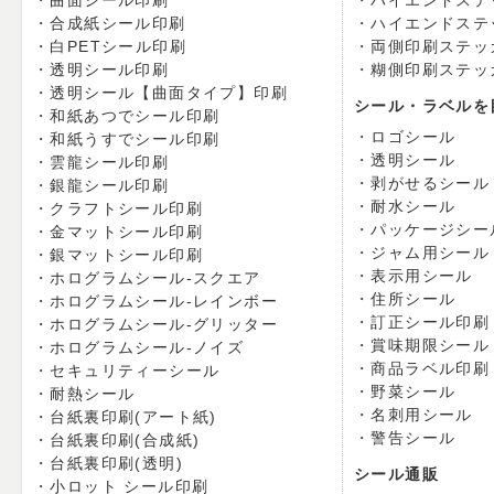
曲面シール印刷
ハイエンドステ
合成紙シール印刷
ハイエンドステ
白PETシール印刷
両側印刷ステッ
透明シール印刷
糊側印刷ステッ
透明シール【曲面タイプ】印刷
シール・ラベルを
和紙あつでシール印刷
ロゴシール
和紙うすでシール印刷
透明シール
雲龍シール印刷
剥がせるシール
銀龍シール印刷
耐水シール
クラフトシール印刷
パッケージシー
金マットシール印刷
ジャム用シール
銀マットシール印刷
表示用シール
ホログラムシール-スクエア
住所シール
ホログラムシール-レインボー
訂正シール印刷
ホログラムシール-グリッター
賞味期限シール
ホログラムシール-ノイズ
商品ラベル印刷
セキュリティーシール
野菜シール
耐熱シール
名刺用シール
台紙裏印刷(アート紙)
警告シール
台紙裏印刷(合成紙)
台紙裏印刷(透明)
シール通販
小ロット シール印刷