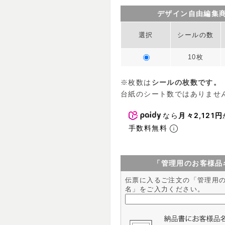
デザイン自由編集
選択
シールの数
10枚
※枚数は
シールの枚数です。
台紙のシート数ではありませ
なら
月々2,121円
手数料無料
「管理用のお客様品
伝票に入るご注文の「管理用
名」をご入力ください。