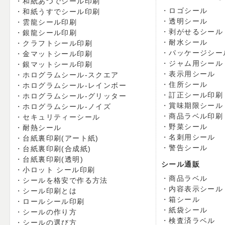
和紙あつでシール印刷
ロゴシール
和紙うすでシール印刷
透明シール
雲龍シール印刷
剥がせるシール
銀龍シール印刷
耐水シール
クラフトシール印刷
パッケージシー
金マットシール印刷
ジャム用シール
銀マットシール印刷
表示用シール
ホログラムシール-スクエア
住所シール
ホログラムシール-レインボー
訂正シール印刷
ホログラムシール-グリッター
賞味期限シール
ホログラムシール-ノイズ
商品ラベル印刷
セキュリティーシール
野菜シール
耐熱シール
名刺用シール
台紙裏印刷(アート紙)
警告シール
台紙裏印刷(合成紙)
台紙裏印刷(透明)
シール通販
小ロット シール印刷
商品ラベル
シールを格安で作る方法
内容表示シール
シール印刷とは
箱シール
ロールシール印刷
紙袋シール
シールの作り方
検査済ラベル
シールの選び方