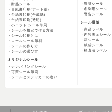
野菜シール
耐熱シール
名刺用シール
台紙裏印刷(アート紙)
警告シール
台紙裏印刷(合成紙)
台紙裏印刷(透明)
シール通販
小ロット シール印刷
商品ラベル
シールを格安で作る方法
内容表示シール
シール印刷とは
箱シール
ロールシール印刷
紙袋シール
シールの作り方
検査済ラベル
シールの選び方
オリジナルシール
ナンバリングシール
可変シール印刷
シールとステッカーの違い