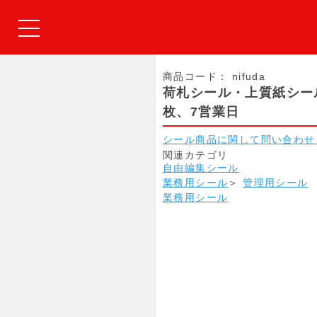
商品コード：
nifuda
荷札シール・上質紙シール
枚、7営業日
シール商品に関して問い合わせ
関連カテゴリ
自由編集シール
業務用シール
＞
管理用シール
業務用シール