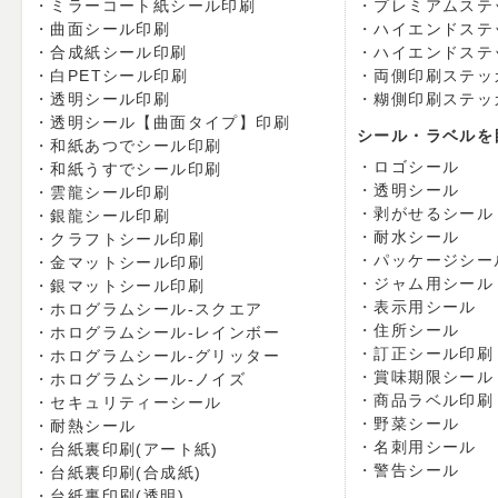
ミラーコート紙シール印刷
プレミアムステ
曲面シール印刷
ハイエンドステ
合成紙シール印刷
ハイエンドステ
白PETシール印刷
両側印刷ステッ
透明シール印刷
糊側印刷ステッ
透明シール【曲面タイプ】印刷
シール・ラベルを
和紙あつでシール印刷
ロゴシール
和紙うすでシール印刷
透明シール
雲龍シール印刷
剥がせるシール
銀龍シール印刷
耐水シール
クラフトシール印刷
パッケージシー
金マットシール印刷
ジャム用シール
銀マットシール印刷
表示用シール
ホログラムシール-スクエア
住所シール
ホログラムシール-レインボー
訂正シール印刷
ホログラムシール-グリッター
賞味期限シール
ホログラムシール-ノイズ
商品ラベル印刷
セキュリティーシール
野菜シール
耐熱シール
名刺用シール
台紙裏印刷(アート紙)
警告シール
台紙裏印刷(合成紙)
台紙裏印刷(透明)