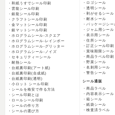
ロゴシール
和紙うすでシール印刷
透明シール
雲龍シール印刷
剥がせるシール
銀龍シール印刷
耐水シール
クラフトシール印刷
パッケージシー
金マットシール印刷
ジャム用シール
銀マットシール印刷
表示用シール
ホログラムシール-スクエア
住所シール
ホログラムシール-レインボー
訂正シール印刷
ホログラムシール-グリッター
賞味期限シール
ホログラムシール-ノイズ
商品ラベル印刷
セキュリティーシール
野菜シール
耐熱シール
名刺用シール
台紙裏印刷(アート紙)
警告シール
台紙裏印刷(合成紙)
台紙裏印刷(透明)
シール通販
小ロット シール印刷
商品ラベル
シールを格安で作る方法
内容表示シール
シール印刷とは
箱シール
ロールシール印刷
紙袋シール
シールの作り方
検査済ラベル
シールの選び方