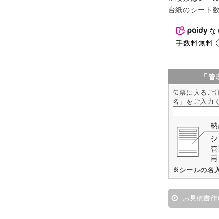
台紙のシート
な
手数料無料
「管
伝票に入るご
名」をご入力
※シールの名
お見積書作