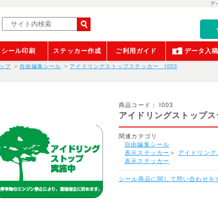
ア
シール印刷
ステッカー作成
ご利用ガイド
データ入
ップ
自由編集シール
アイドリングストップステッカー I003
商品コード：
I003
アイドリングストップステ
関連カテゴリ
自由編集シール
表示ステッカー
＞
アイドリング
表示ステッカー
シール商品に関して問い合わせを