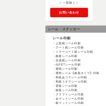
＜一部除く＞
お問い合わせ
シール・ステッカー
シール印刷
上質紙シール印刷
アート紙シール印刷
ミラーコート紙シール印刷
曲面シール印刷
合成紙シール印刷
白PETシール印刷
透明シール印刷
透明シール【曲面タイプ】印刷
和紙あつでシール印刷
和紙うすでシール印刷
雲龍シール印刷
銀龍シール印刷
クラフトシール印刷
金マットシール印刷
銀マットシール印刷