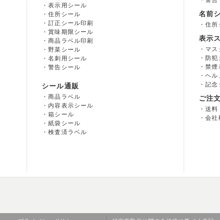
警告
表示用シール
名前
住所シール
訂正シール印刷
住所
賞味期限シール
表示
商品ラベル印刷
マス
野菜シール
防犯
名刺用シール
禁煙
警告シール
ヘル
記念
シール通販
商品ラベル
ご注
内容表示シール
送料
箱シール
会社
紙袋シール
検査済ラベル