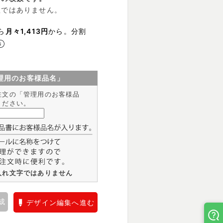
数ではありません。
ら
月々1,413円
から。分割
理用のお客様品名」
注文の「管理用のお客様品
ください。
入れ文字ではありません
成
デザイン編集へ進む