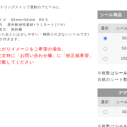
イドリングストップ運動のアピールに
シール商品
イズ: 90mm×60mm R0.5
料: 屋外耐候性素材+ラミネート(ツヤ)
選択
シー
着力: 再剥離
ったあとにはがしやすい・糊残りの少ないシールです)
3
が付きます。
5
上がりイメージをご希望の場合、
注文時に「お問い合わせ欄」に「校正紙希望」
10
記載してください
※枚数は
シー
台紙のシート
デ
選択
シー
3
※枚数は
シー