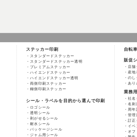
ステッカー印刷
自転
スタンダードステッカー
販促
スタンダードステッカー透明
店舗
プレミアムステッカー
産地
ハイエンドステッカー
のし
ハイエンドステッカー透明
あり
両側印刷ステッカー
糊側印刷ステッカー
業務
社名
シール・ラベルを目的から選んで印刷
名刺
ロゴシール
周年
透明シール
管理
剥がせるシール
訂正
耐水シール
イベ
パッケージシール
オフ
ジャム用シール