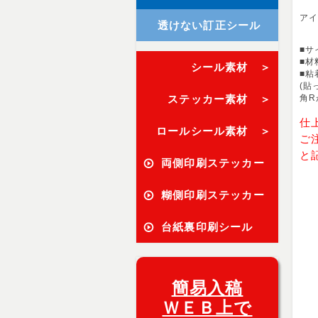
ア
透けない訂正シール
■サ
■材
シール素材 ＞
■粘
(貼
ステッカー素材 ＞
角R
仕
ロールシール素材 ＞
ご
と
両側印刷ステッカー
糊側印刷ステッカー
台紙裏印刷シール
簡易入稿
ＷＥＢ上で