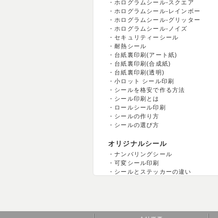
ホログラムシール-スクエア
ホログラムシール-レインボー
ホログラムシール-グリッター
ホログラムシール-ノイズ
セキュリティーシール
耐熱シール
台紙裏印刷(アート紙)
台紙裏印刷(合成紙)
台紙裏印刷(透明)
小ロット シール印刷
シールを格安で作る方法
シール印刷とは
ロールシール印刷
シールの作り方
シールの選び方
オリジナルシール
ナンバリングシール
可変シール印刷
シールとステッカーの違い