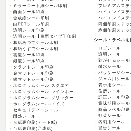
ミラーコート紙シール印刷
プレミアムステ
曲面シール印刷
ハイエンドステ
合成紙シール印刷
ハイエンドステ
白PETシール印刷
両側印刷ステッ
透明シール印刷
糊側印刷ステッ
透明シール【曲面タイプ】印刷
シール・ラベルを
和紙あつでシール印刷
ロゴシール
和紙うすでシール印刷
透明シール
雲龍シール印刷
剥がせるシール
銀龍シール印刷
耐水シール
クラフトシール印刷
パッケージシー
金マットシール印刷
ジャム用シール
銀マットシール印刷
表示用シール
ホログラムシール-スクエア
住所シール
ホログラムシール-レインボー
訂正シール印刷
ホログラムシール-グリッター
賞味期限シール
ホログラムシール-ノイズ
商品ラベル印刷
セキュリティーシール
野菜シール
耐熱シール
名刺用シール
台紙裏印刷(アート紙)
警告シール
台紙裏印刷(合成紙)