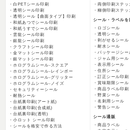
白PETシール印刷
両側印刷ステッ
透明シール印刷
糊側印刷ステッ
透明シール【曲面タイプ】印刷
シール・ラベルを
和紙あつでシール印刷
ロゴシール
和紙うすでシール印刷
透明シール
雲龍シール印刷
剥がせるシール
銀龍シール印刷
耐水シール
クラフトシール印刷
パッケージシー
金マットシール印刷
ジャム用シール
銀マットシール印刷
表示用シール
ホログラムシール-スクエア
住所シール
ホログラムシール-レインボー
訂正シール印刷
ホログラムシール-グリッター
賞味期限シール
ホログラムシール-ノイズ
商品ラベル印刷
セキュリティーシール
野菜シール
耐熱シール
名刺用シール
台紙裏印刷(アート紙)
警告シール
台紙裏印刷(合成紙)
台紙裏印刷(透明)
シール通販
小ロット シール印刷
商品ラベル
シールを格安で作る方法