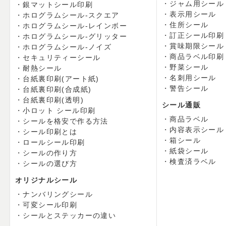
ジャム用シール
銀マットシール印刷
表示用シール
ホログラムシール-スクエア
住所シール
ホログラムシール-レインボー
訂正シール印刷
ホログラムシール-グリッター
賞味期限シール
ホログラムシール-ノイズ
商品ラベル印刷
セキュリティーシール
野菜シール
耐熱シール
名刺用シール
台紙裏印刷(アート紙)
警告シール
台紙裏印刷(合成紙)
台紙裏印刷(透明)
シール通販
小ロット シール印刷
商品ラベル
シールを格安で作る方法
内容表示シール
シール印刷とは
箱シール
ロールシール印刷
紙袋シール
シールの作り方
検査済ラベル
シールの選び方
オリジナルシール
ナンバリングシール
可変シール印刷
シールとステッカーの違い