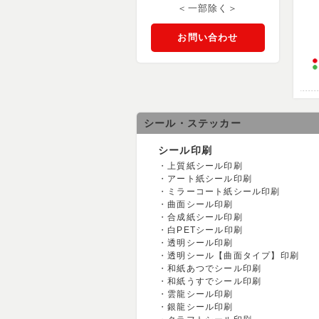
＜一部除く＞
お問い合わせ
シール・ステッカー
シール印刷
上質紙シール印刷
アート紙シール印刷
ミラーコート紙シール印刷
曲面シール印刷
合成紙シール印刷
白PETシール印刷
透明シール印刷
透明シール【曲面タイプ】印刷
和紙あつでシール印刷
和紙うすでシール印刷
雲龍シール印刷
銀龍シール印刷