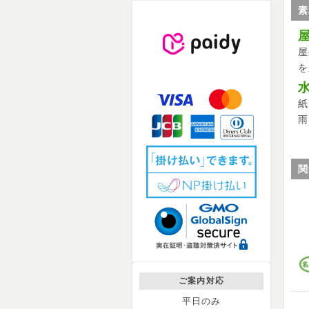
素
屋
を
紙
雨
関
ご案内対応
平日のみ