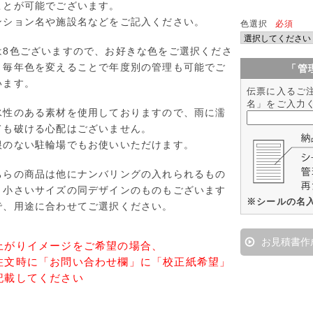
ことが可能でございます。
ンション名や施設名などをご記入ください。
色選択
必須
は8色ございますので、お好きな色をご選択くださ
。毎年色を変えることで年度別の管理も可能でご
「管
います。
伝票に入るご
名」をご入力
水性のある素材を使用しておりますので、雨に濡
ても破ける心配はございません。
根のない駐輪場でもお使いいただけます。
ちらの商品は他にナンバリングの入れられるもの
、小さいサイズの同デザインのものもございます
※シールの名
で、用途に合わせてご選択ください。
お見積書作
上がりイメージをご希望の場合、
注文時に「お問い合わせ欄」に「校正紙希望」
記載してください