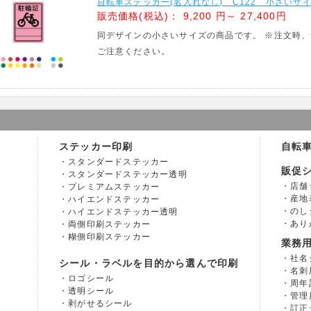
自転車ステッカー(名入れなし) C122 小さいサ
販売価格(税込)：
9,200 円～ 27,400円
同デザインの小さいサイズの商品です。 ※注文時
ご注意ください。
ステッカー印刷
自転
スタンダードステッカー
販促
スタンダードステッカー透明
店舗
プレミアムステッカー
産地
ハイエンドステッカー
のし
ハイエンドステッカー透明
あり
両側印刷ステッカー
糊側印刷ステッカー
業務
社名
シール・ラベルを目的から選んで印刷
名刺
ロゴシール
周年
透明シール
管理
剥がせるシール
訂正