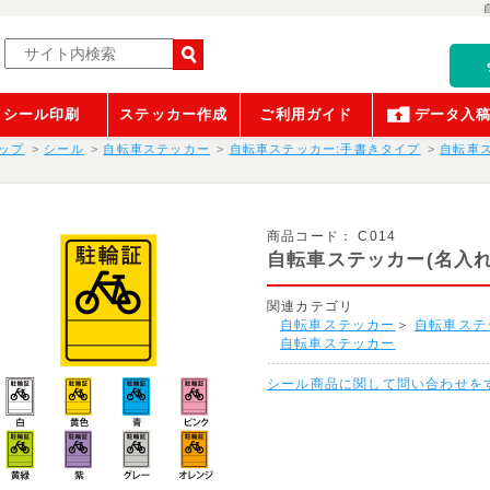
シール印刷
ステッカー作成
ご利用ガイド
データ入
ップ
シール
自転車ステッカー
自転車ステッカー:手書きタイプ
自転車ス
商品コード：
C014
自転車ステッカー(名入れな
関連カテゴリ
自転車ステッカー
＞
自転車ステ
自転車ステッカー
シール商品に関して問い合わせを