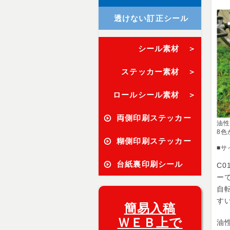
透けない訂正シール
シール素材 ＞
ステッカー素材 ＞
ロールシール素材 ＞
両側印刷ステッカー
油性
8色
糊側印刷ステッカー
■サ
台紙裏印刷シール
C
ー
自
す
簡易入稿
ＷＥＢ上で
油