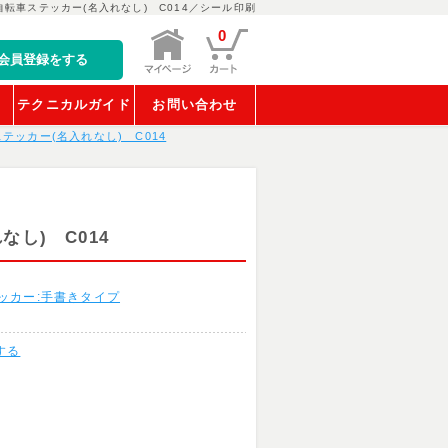
自転車ステッカー(名入れなし) C014／シール印刷
0
会員登録をする
稿
テクニカルガイド
お問い合わせ
テッカー(名入れなし) C014
し) C014
ッカー:手書きタイプ
する