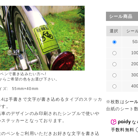
シール商品
選択
シー
5
10
20
ペンで書き込みたい方へ!
30
からご希望の色をお選び下さい。
40
イズ: 55mm×40mm
014は手書きで文字が書き込めるタイプのステッカ
※枚数は
シー
です。
台紙のシート
転車のデザインのみ印刷されたシンプルで使いや
いステッカーとなっております。
な
手数料無料
性のペンをご利用いただきお好きな文字を書き込