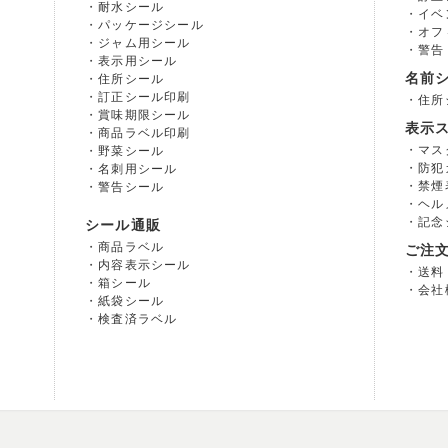
耐水シール
イベ
パッケージシール
オフ
ジャム用シール
警告
表示用シール
名前
住所シール
訂正シール印刷
住所
賞味期限シール
表示
商品ラベル印刷
マス
野菜シール
防犯
名刺用シール
禁煙
警告シール
ヘル
記念
シール通販
商品ラベル
ご注
内容表示シール
送料
箱シール
会社
紙袋シール
検査済ラベル