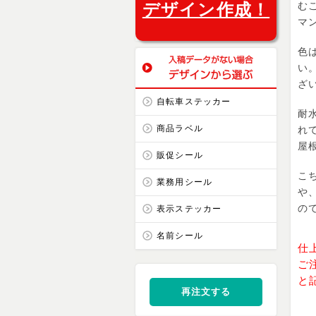
デザイン作成！
む
マ
色
い
ざ
自転車ステッカー
耐
商品ラベル
れ
屋
販促シール
こ
業務用シール
や
の
表示ステッカー
名前シール
仕
ご
と
再注文する