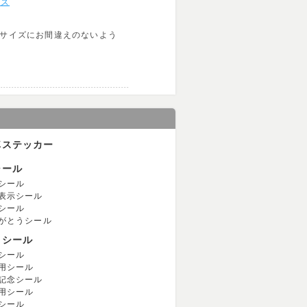
イズ
、サイズにお間違えのないよう
車ステッカー
シール
シール
表示シール
シール
がとうシール
用シール
シール
用シール
記念シール
用シール
シール