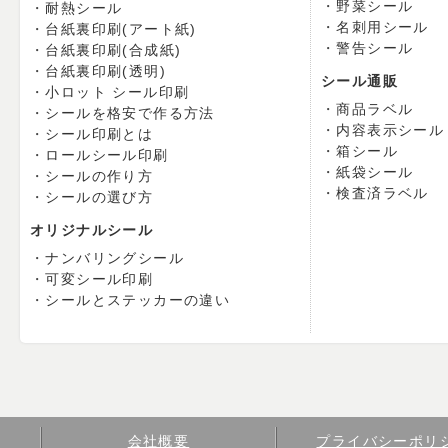
野菜シール
耐熱シール
名刺用シール
台紙裏印刷(アート紙)
警告シール
台紙裏印刷(合成紙)
台紙裏印刷(透明)
シール通販
小ロット シール印刷
商品ラベル
シールを格安で作る方法
内容表示シール
シール印刷とは
箱シール
ロールシール印刷
紙袋シール
シールの作り方
検査済ラベル
シールの選び方
オリジナルシール
ナンバリングシール
可変シール印刷
シールとステッカーの違い
会社概要
プライバシーポリ