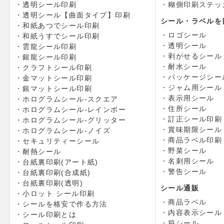
透明シール印刷
糊側印刷ステッ
透明シール【曲面タイプ】印刷
シール・ラベルを
和紙あつでシール印刷
ロゴシール
和紙うすでシール印刷
透明シール
雲龍シール印刷
剥がせるシール
銀龍シール印刷
耐水シール
クラフトシール印刷
パッケージシー
金マットシール印刷
ジャム用シール
銀マットシール印刷
表示用シール
ホログラムシール-スクエア
住所シール
ホログラムシール-レインボー
訂正シール印刷
ホログラムシール-グリッター
賞味期限シール
ホログラムシール-ノイズ
商品ラベル印刷
セキュリティーシール
野菜シール
耐熱シール
名刺用シール
台紙裏印刷(アート紙)
警告シール
台紙裏印刷(合成紙)
台紙裏印刷(透明)
シール通販
小ロット シール印刷
商品ラベル
シールを格安で作る方法
内容表示シール
シール印刷とは
箱シール